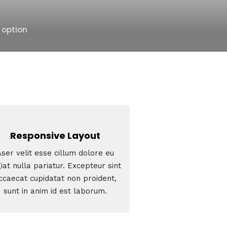
 option
Responsive Layout
Aser velit esse cillum dolore eu
iat nulla pariatur. Excepteur sint
ccaecat cupidatat non proident,
sunt in anim id est laborum.