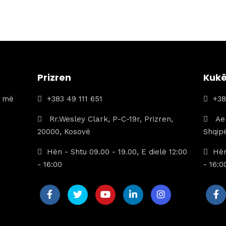
Prizren
Kuk
a më
+383 49 111 651
+38
Rr.Wesley Clark, P-C-19r, Prizren,
Aer
20000, Kosovë
Shqipë
Hën - Shtu 09.00 - 19.00, E dielë 12:00
Hën
- 16:00
- 16:0