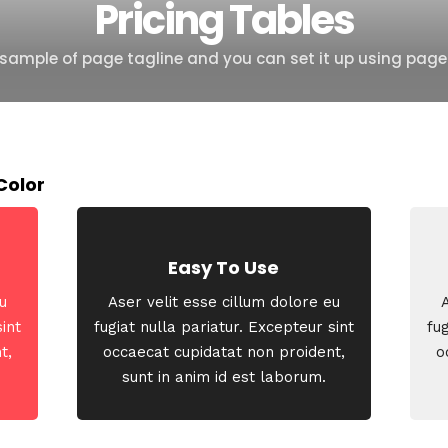
Pricing Tables
s sample of page tagline and you can set it up using page
Color
Easy To Use
u
Aser velit esse cillum dolore eu
sint
fugiat nulla pariatur. Excepteur sint
fug
t,
occaecat cupidatat non proident,
o
sunt in anim id est laborum.