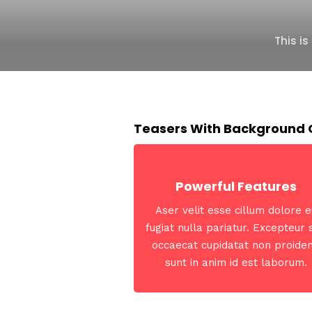
This i
Teasers With Background 
Powerful Features
Aser velit esse cillum dolore e
fugiat nulla pariatur. Excepteur 
occaecat cupidatat non proiden
sunt in anim id est laborum.