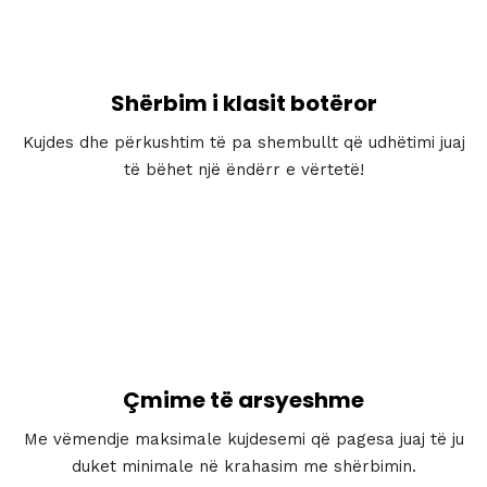
Shërbim i klasit botëror
Kujdes dhe përkushtim të pa shembullt që udhëtimi juaj
të bëhet një ëndërr e vërtetë!
Çmime të arsyeshme
Me vëmendje maksimale kujdesemi që pagesa juaj të ju
duket minimale në krahasim me shërbimin.