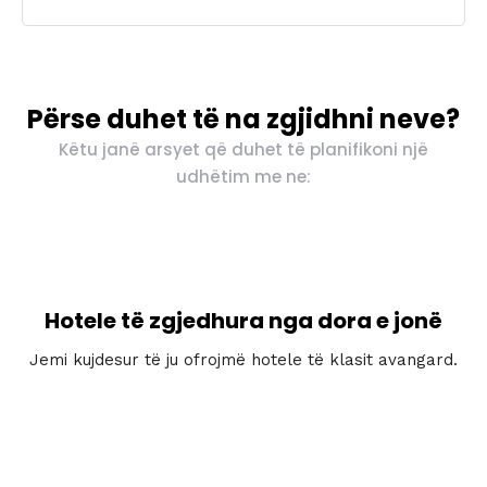
Përse duhet të na zgjidhni neve?
Këtu janë arsyet që duhet të planifikoni një
udhëtim me ne:
Hotele të zgjedhura nga dora e jonë
Jemi kujdesur të ju ofrojmë hotele të klasit avangard.