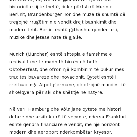
historinë e tij të thellë, duke përfshirë Murin e
Berlinit, Brandenburger Tor dhe muze të shumtë që
tregojnë rrugëtimin e vendit drejt bashkimit dhe
modernitetit. Berlini është gjithashtu qendër arti,
muzike dhe jetese nate të gjallë.
Munich (München) është shtëpia e famshme e
festivalit më të madh të birrës në botë,
Oktoberfest, dhe ofron një kombinim të bukur mes
traditës bavareze dhe inovacionit. Qyteti është i
rrethuar nga Alpet gjermane, që ofrojnë mundësi të
shkëlqyera për ski dhe shëtitje në natyrë.
Në veri, Hamburg dhe Köln janë qytete me histori
detare dhe arkitekturë të veçantë, ndërsa Frankfurt
është qendra financiare e vendit, me një horizont
modern dhe aeroport ndërkombëtar kryesor.