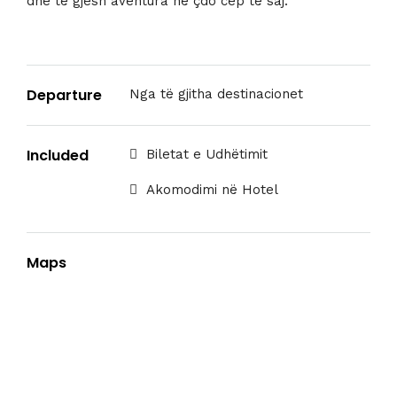
dhe të gjesh aventura në çdo cep të saj.
Departure
Nga të gjitha destinacionet
Included
Biletat e Udhëtimit
Akomodimi në Hotel
Maps