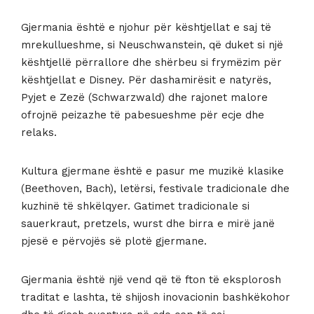
Gjermania është e njohur për kështjellat e saj të
mrekullueshme, si Neuschwanstein, që duket si një
kështjellë përrallore dhe shërbeu si frymëzim për
kështjellat e Disney. Për dashamirësit e natyrës,
Pyjet e Zezë (Schwarzwald) dhe rajonet malore
ofrojnë peizazhe të pabesueshme për ecje dhe
relaks.
Kultura gjermane është e pasur me muzikë klasike
(Beethoven, Bach), letërsi, festivale tradicionale dhe
kuzhinë të shkëlqyer. Gatimet tradicionale si
sauerkraut, pretzels, wurst dhe birra e mirë janë
pjesë e përvojës së plotë gjermane.
Gjermania është një vend që të fton të eksplorosh
traditat e lashta, të shijosh inovacionin bashkëkohor