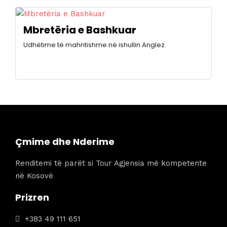
Mbretëria e Bashkuar
Udhëtime të mahntishme në ishullin Anglez.
Çmime dhe Nderime
Renditemi të parët si Tour Agjensia më kompetente
në Kosovë
Prizren
+383 49 111 651