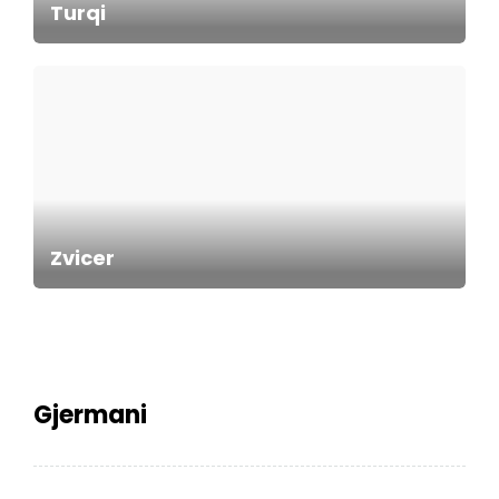
Turqi
Zvicer
Gjermani