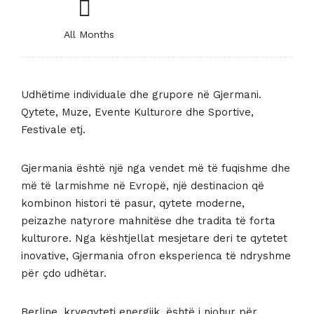
All Months
Udhëtime individuale dhe grupore në Gjermani.
Qytete, Muze, Evente Kulturore dhe Sportive,
Festivale etj.
Gjermania është një nga vendet më të fuqishme dhe
më të larmishme në Evropë, një destinacion që
kombinon histori të pasur, qytete moderne,
peizazhe natyrore mahnitëse dhe tradita të forta
kulturore. Nga kështjellat mesjetare deri te qytetet
inovative, Gjermania ofron eksperienca të ndryshme
për çdo udhëtar.
Berline, kryeqyteti energjik, është i njohur për