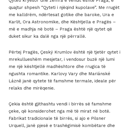
Qyteti kryesor dhe zemra e vendit është Praga, e
quajtur shpesh “Qyteti i njëqind kupolave”. Me rrugët
me kalldrëm, ndërtesat gotike dhe baroke, Ura e
Karlit, Ora Astronomike, dhe Kështjella e Pragës –
më e madhja në botë – Praga është një qytet që
duket sikur ka dalë nga një përrallë.
Përtej Pragës, Çeský Krumlov është një tjetër qytet i
mrekullueshëm mesjetar, i vendosur buzë një lumi
me një kështjellë madhështore dhe rrugica të
ngushta romantike. Karlovy Vary dhe Mariánské
Lázně janë qytete të famshme termale, ideale për
relaks dhe mirëqenie.
Çekia është gjithashtu vendi i birrës së famshme
çeke, që konsiderohet nga më të mirat në botë.
Fabrikat tradicionale të birrës, si ajo e Pilsner
Urquell, janë pjesë e trashëgimisë kombëtare dhe