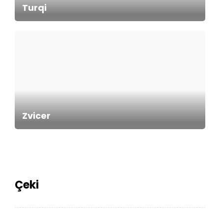
Turqi
Zvicer
Çeki