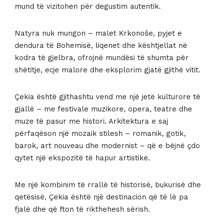
mund të vizitohen për degustim autentik.
Natyra nuk mungon – malet Krkonoše, pyjet e
dendura të Bohemisë, liqenet dhe kështjellat në
kodra të gjelbra, ofrojnë mundësi të shumta për
shëtitje, ecje malore dhe eksplorim gjatë gjithë vitit.
Çekia është gjithashtu vend me një jetë kulturore të
gjallë – me festivale muzikore, opera, teatre dhe
muze të pasur me histori. Arkitektura e saj
përfaqëson një mozaik stilesh – romanik, gotik,
barok, art nouveau dhe modernist – që e bëjnë çdo
qytet një ekspozitë të hapur artistike.
Me një kombinim të rrallë të historisë, bukurisë dhe
qetësisë, Çekia është një destinacion që të lë pa
fjalë dhe që fton të rikthehesh sërish.