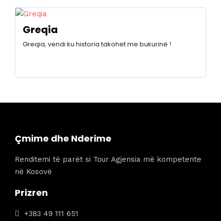
Greqia
Greqia, vendi ku historia takohet me bukurinë !
Çmime dhe Nderime
Renditemi të parët si Tour Agjensia më kompetente
në Kosovë
Prizren
+383 49 111 651