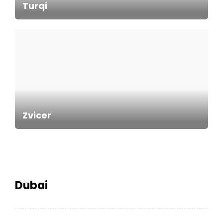
Turqi
Zvicer
Dubai