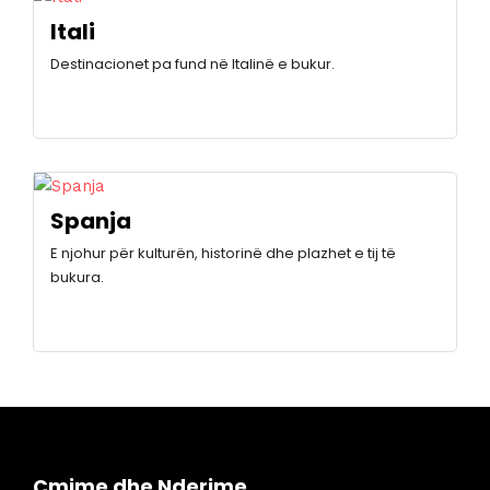
Itali
Destinacionet pa fund në Italinë e bukur.
Spanja
E njohur për kulturën, historinë dhe plazhet e tij të
bukura.
Çmime dhe Nderime