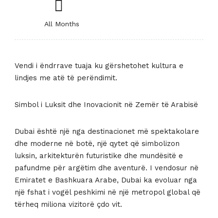
All Months
Vendi i ëndrrave tuaja ku gërshetohet kultura e
lindjes me atë të perëndimit.
Simbol i Luksit dhe Inovacionit në Zemër të Arabisë
Dubai është një nga destinacionet më spektakolare
dhe moderne në botë, një qytet që simbolizon
luksin, arkitekturën futuristike dhe mundësitë e
pafundme për argëtim dhe aventurë. I vendosur në
Emiratet e Bashkuara Arabe, Dubai ka evoluar nga
një fshat i vogël peshkimi në një metropol global që
tërheq miliona vizitorë çdo vit.