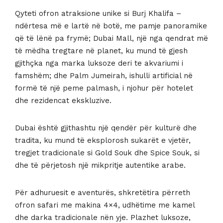
Qyteti ofron atraksione unike si Burj Khalifa –
ndërtesa më e lartë në botë, me pamje panoramike
që të lënë pa frymë; Dubai Mall, një nga qendrat më
të mëdha tregtare në planet, ku mund të gjesh
gjithçka nga marka luksoze deri te akvariumi i
famshëm; dhe Palm Jumeirah, ishulli artificial në
formë të një peme palmash, i njohur për hotelet
dhe rezidencat ekskluzive.
Dubai është gjithashtu një qendër për kulturë dhe
tradita, ku mund të eksplorosh sukarët e vjetër,
tregjet tradicionale si Gold Souk dhe Spice Souk, si
dhe të përjetosh një mikpritje autentike arabe.
Për adhuruesit e aventurës, shkretëtira përreth
ofron safari me makina 4×4, udhëtime me kamel
dhe darka tradicionale nën yje. Plazhet luksoze,