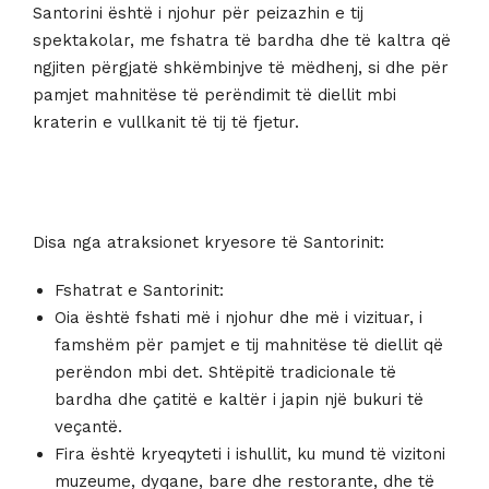
Santorini është i njohur për peizazhin e tij
spektakolar, me fshatra të bardha dhe të kaltra që
ngjiten përgjatë shkëmbinjve të mëdhenj, si dhe për
pamjet mahnitëse të perëndimit të diellit mbi
kraterin e vullkanit të tij të fjetur.
Disa nga atraksionet kryesore të Santorinit:
Fshatrat e Santorinit:
Oia është fshati më i njohur dhe më i vizituar, i
famshëm për pamjet e tij mahnitëse të diellit që
perëndon mbi det. Shtëpitë tradicionale të
bardha dhe çatitë e kaltër i japin një bukuri të
veçantë.
Fira është kryeqyteti i ishullit, ku mund të vizitoni
muzeume, dyqane, bare dhe restorante, dhe të