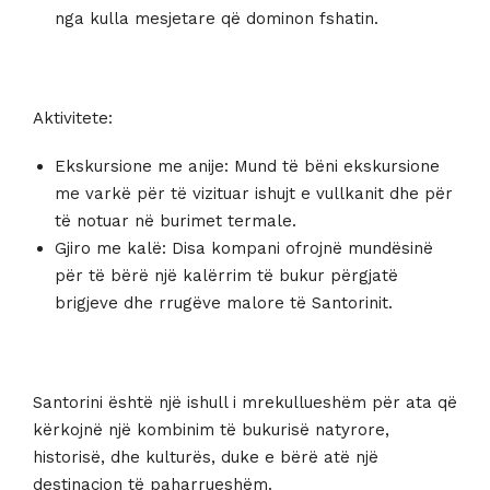
nga kulla mesjetare që dominon fshatin.
Aktivitete:
Ekskursione me anije: Mund të bëni ekskursione
me varkë për të vizituar ishujt e vullkanit dhe për
të notuar në burimet termale.
Gjiro me kalë: Disa kompani ofrojnë mundësinë
për të bërë një kalërrim të bukur përgjatë
brigjeve dhe rrugëve malore të Santorinit.
Santorini është një ishull i mrekullueshëm për ata që
kërkojnë një kombinim të bukurisë natyrore,
historisë, dhe kulturës, duke e bërë atë një
destinacion të paharrueshëm.