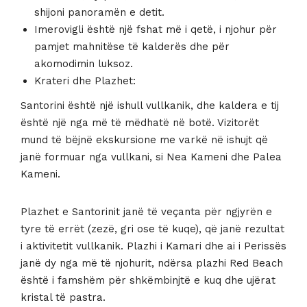
shijoni panoramën e detit.
Imerovigli është një fshat më i qetë, i njohur për
pamjet mahnitëse të kalderës dhe për
akomodimin luksoz.
Krateri dhe Plazhet:
Santorini është një ishull vullkanik, dhe kaldera e tij
është një nga më të mëdhatë në botë. Vizitorët
mund të bëjnë ekskursione me varkë në ishujt që
janë formuar nga vullkani, si Nea Kameni dhe Palea
Kameni.
Plazhet e Santorinit janë të veçanta për ngjyrën e
tyre të errët (zezë, gri ose të kuqe), që janë rezultat
i aktivitetit vullkanik. Plazhi i Kamari dhe ai i Perissës
janë dy nga më të njohurit, ndërsa plazhi Red Beach
është i famshëm për shkëmbinjtë e kuq dhe ujërat
kristal të pastra.