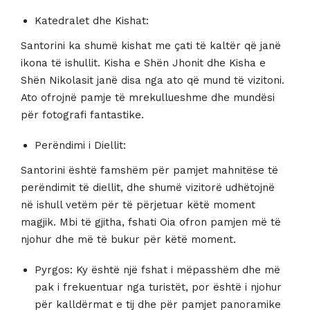
Katedralet dhe Kishat:
Santorini ka shumë kishat me çati të kaltër që janë
ikona të ishullit. Kisha e Shën Jhonit dhe Kisha e
Shën Nikolasit janë disa nga ato që mund të vizitoni.
Ato ofrojnë pamje të mrekullueshme dhe mundësi
për fotografi fantastike.
Perëndimi i Diellit:
Santorini është famshëm për pamjet mahnitëse të
perëndimit të diellit, dhe shumë vizitorë udhëtojnë
në ishull vetëm për të përjetuar këtë moment
magjik. Mbi të gjitha, fshati Oia ofron pamjen më të
njohur dhe më të bukur për këtë moment.
Pyrgos: Ky është një fshat i mëpasshëm dhe më
pak i frekuentuar nga turistët, por është i njohur
për kalldërmat e tij dhe për pamjet panoramike