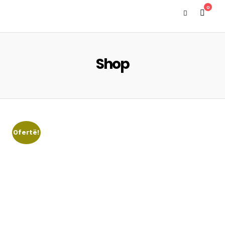
0
Shop
Ofertë!