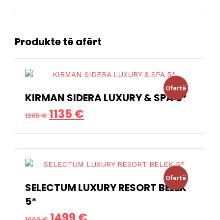
Produkte të afërt
Ofertë
KIRMAN SIDERA LUXURY & SPA 5*
Çmimi
Çmimi
1135
€
!
1285
€
origjinal
i
qe:
tanishëm
1285 €.
është:
Ofertë
1135 €.
SELECTUM LUXURY RESORT BELEK
5*
!
Çmimi
Çmimi
1499
€
1669
€