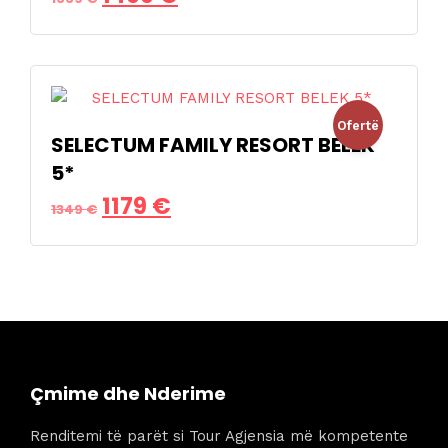
origjinal
i
qe:
tanishëm
1669 €.
është:
Ofertë
1499 €.
SELECTUM FAMILY RESORT BELEK
5*
!
Çmimi
Çmimi
1179
€
1349
€
origjinal
i
qe:
tanishëm
1349 €.
është:
1179 €.
Çmime dhe Nderime
Renditemi të parët si Tour Agjensia më kompetente