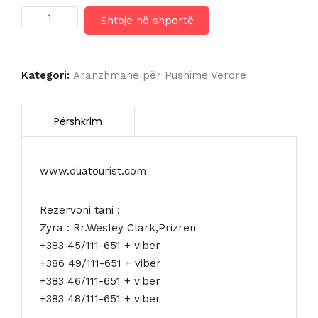
Sasi
Shtoje në shportë
HOTEL
THB
EL
CID
Kategori:
Aranzhmane për Pushime Verore
4*
Adults
Only
www.duatourist.com
Rezervoni tani :
Zyra : Rr.Wesley Clark,Prizren
+383 45/111-651 + viber
+386 49/111-651 + viber
+383 46/111-651 + viber
+383 48/111-651 + viber