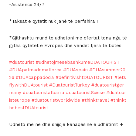
-Asistencë 24/7
*Taksat e qytetit nuk janë të përfshira !
*Gjithashtu mund te udhetoni me ofertat tona nga të
gjitha qytetet e Evropes dhe vendet tjera te botës!
#duatourist
#udhetojmesebashkumeDUATOURIST
#DUApalmademallorca
#DUAspain
#DUAsummer20
26
#DUAcappadocia
#definitivishtDUATOURIST
#lets
flywithDUAtourist
#DuatouristTurkey
#duatouristger
many
#duatouristalbania
#duatouristSuisse
#duatour
isteurope
#duatouristworldwide
#thinktravel
#thinkt
hebestDUAtourist
Udhëto me ne dhe shijoje kënaqësinë e udhëtimit ✈️