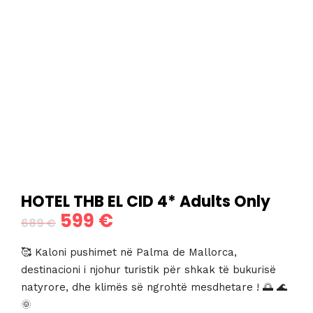
HOTEL THB EL CID 4* Adults Only
599
€
Çmimi
Çmimi
689
€
origjinal
i
🥰 Kaloni pushimet në Palma de Mallorca,
qe:
tanishëm
destinacioni i njohur turistik për shkak të bukurisë
natyrore, dhe klimës së ngrohtë mesdhetare ! 🌅 🌊
689 €.
është:
🌞