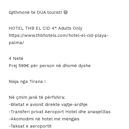
599 €.
Gjithmonë te DUA tourist! 😄
HOTEL THB EL CID 4* Adults Only
https://www.thbhotels.com/hotel-el-cid-playa-
palma/
4 Netë
Prej 599€ për person në dhomë dyshe
Nisja nga Tirana !
Në çmim janë të përfshira:
-Biletat e avionit direkte vajtje-ardhje
-Transferi privat Aeroport Hotel dhe anasjelltas
-Akomodimi në hotel me mëngjes
-Taksat e aeroportit