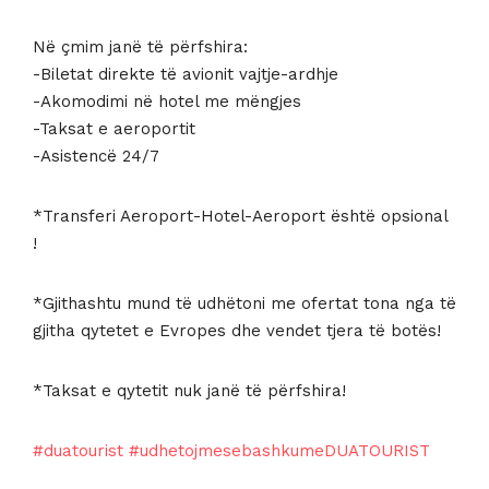
Në çmim janë të përfshira:
-Biletat direkte të avionit vajtje-ardhje
-Akomodimi në hotel me mëngjes
-Taksat e aeroportit
-Asistencë 24/7
*Transferi Aeroport-Hotel-Aeroport është opsional
!
*Gjithashtu mund të udhëtoni me ofertat tona nga të
gjitha qytetet e Evropes dhe vendet tjera të botës!
*Taksat e qytetit nuk janë të përfshira!
#duatourist
#udhetojmesebashkumeDUATOURIST