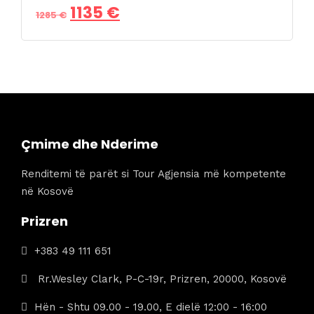
Çmimi
Çmimi
1135
€
!
1285
€
origjinal
i
qe:
tanishëm
1285 €.
është:
1135 €.
Çmime dhe Nderime
Renditemi të parët si Tour Agjensia më kompetente
në Kosovë
Prizren
+383 49 111 651
Rr.Wesley Clark, P-C-19r, Prizren, 20000, Kosovë
Hën - Shtu 09.00 - 19.00, E dielë 12:00 - 16:00