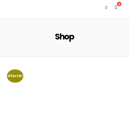
0
Shop
Ofertë!