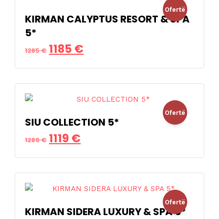
Ofertë
KIRMAN CALYPTUS RESORT & SPA
5*
!
Çmimi
Çmimi
1185
€
1285
€
origjinal
i
qe:
tanishëm
1285 €.
është:
Ofertë
1185 €.
SIU COLLECTION 5*
Çmimi
Çmimi
1119
€
!
1289
€
origjinal
i
qe:
tanishëm
1289 €.
është:
Ofertë
1119 €.
KIRMAN SIDERA LUXURY & SPA 5*