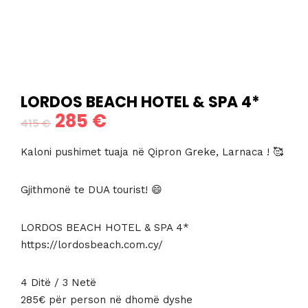
LORDOS BEACH HOTEL & SPA 4*
285
€
Çmimi
Çmimi
415
€
origjinal
i
Kaloni pushimet tuaja në Qipron Greke, Larnaca ! 🥰
qe:
tanishëm
Gjithmonë te DUA tourist! 😄
415 €.
është:
285 €.
LORDOS BEACH HOTEL & SPA 4*
https://lordosbeach.com.cy/
4 Ditë / 3 Netë
285€ për person në dhomë dyshe