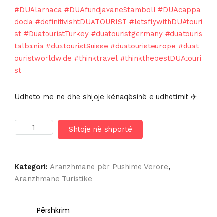
#DUAlarnaca
#DUAfundjavaneStamboll
#DUAcappa
docia
#definitivishtDUATOURIST
#letsflywithDUAtouri
st
#DuatouristTurkey
#duatouristgermany
#duatouris
talbania
#duatouristSuisse
#duatouristeurope
#duat
ouristworldwide
#thinktravel
#thinkthebestDUAtouri
st
Udhëto me ne dhe shijoje kënaqësinë e udhëtimit ✈️
Sasi
Shtoje në shportë
LORDOS
BEACH
HOTEL
&
Kategori:
Aranzhmane për Pushime Verore
,
SPA
Aranzhmane Turistike
4*