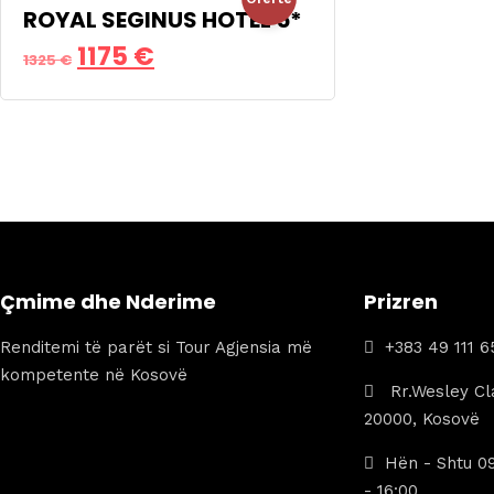
1019 €.
ROYAL SEGINUS HOTEL 5*
Çmimi
Çmimi
1175
€
!
1325
€
origjinal
i
qe:
tanishëm
1325 €.
është:
1175 €.
Çmime dhe Nderime
Prizren
Renditemi të parët si Tour Agjensia më
+383 49 111 6
kompetente në Kosovë
Rr.Wesley Cla
20000, Kosovë
Hën - Shtu 09
- 16:00