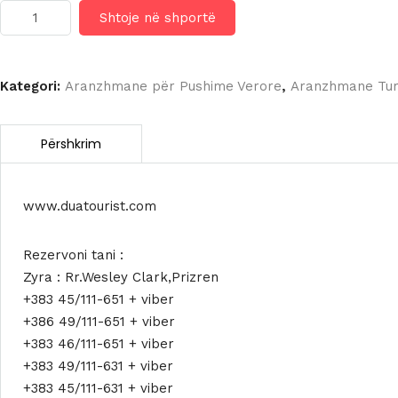
Sasi
Shtoje në shportë
LORDOS
BEACH
HOTEL
&
Kategori:
Aranzhmane për Pushime Verore
,
Aranzhmane Turi
SPA
4*
www.duatourist.com
Rezervoni tani :
Zyra : Rr.Wesley Clark,Prizren
+383 45/111-651 + viber
+386 49/111-651 + viber
+383 46/111-651 + viber
+383 49/111-631 + viber
+383 45/111-631 + viber