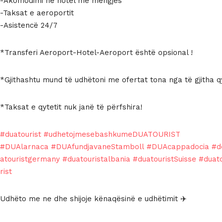
-Akomodimi në hotel me mëngjes
-Taksat e aeroportit
-Asistencë 24/7
*Transferi Aeroport-Hotel-Aeroport është opsional !
*Gjithashtu mund të udhëtoni me ofertat tona nga të gjitha q
*Taksat e qytetit nuk janë të përfshira!
#duatourist
#udhetojmesebashkumeDUATOURIST
#DUAlarnaca
#DUAfundjavaneStamboll
#DUAcappadocia
#d
atouristgermany
#duatouristalbania
#duatouristSuisse
#duat
rist
Udhëto me ne dhe shijoje kënaqësinë e udhëtimit ✈️