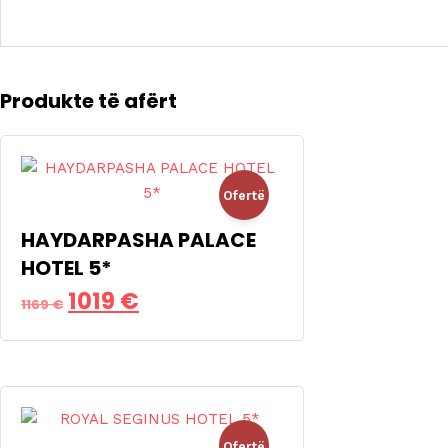
Produkte të afërt
Ofertë
HAYDARPASHA PALACE
!
HOTEL 5*
Çmimi
Çmimi
1019
€
1169
€
origjinal
i
qe:
tanishëm
1169 €.
është:
Ofertë