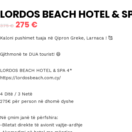
LORDOS BEACH HOTEL & S
275
€
Çmimi
Çmimi
375
€
origjinal
i
Kaloni pushimet tuaja në Qipron Greke, Larnaca ! 🥰
qe:
tanishëm
Gjithmonë te DUA tourist! 😄
375 €.
është:
275 €.
LORDOS BEACH HOTEL & SPA 4*
https://lordosbeach.com.cy/
4 Ditë / 3 Netë
275€ për person në dhomë dyshe
Në çmim janë të përfshira:
-Biletat direkte të avionit vajtje-ardhje