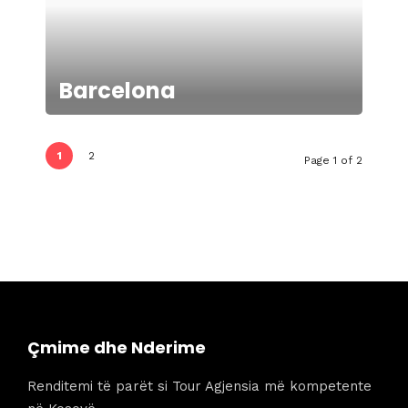
Barcelona
1
2
Page 1 of 2
Çmime dhe Nderime
Renditemi të parët si Tour Agjensia më kompetente