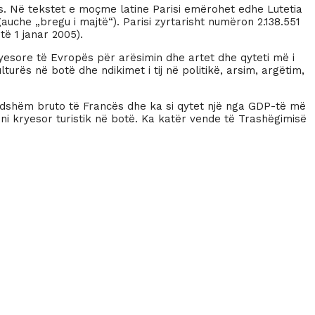
ncës. Në tekstet e moçme latine Parisi emërohet edhe Lutetia
gauche „bregu i majtë“). Parisi zyrtarisht numëron 2.138.551
të 1 janar 2005).
yesore të Evropës për arësimin dhe artet dhe qyteti më i
turës në botë dhe ndikimet i tij në politikë, arsim, argëtim,
rendshëm bruto të Francës dhe ka si qytet një nga GDP-të më
oni kryesor turistik në botë. Ka katër vende të Trashëgimisë