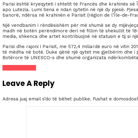
Parisi është kryeqyteti i shtetit të Francës dhe krahinës së
apo Lutezia. Lumi Sena e ndan qytetin në një dy pjesë. Pjesa 
banorë, ndërsa në krahinën e Parisit (région de l’Île-de-Fran
Një vendbanim i rëndësishëm për më shumë se dy mijëvjeçarë
madh në botën perëndimore deri në fillim të shekullit të 18-t
media, shkenca dhe artet kontribuojnë në statusin e tij si 
Parisi dhe rajoni i Parisit, me 572,4 miliardë euro në viti
të mëdha në botë. Duke qënë një qytet me gjelbërim dhe i pël
Botërore të UNESCO-s dhe shumë organizata ndërkombëta
Share this tour
Leave A Reply
Adresa juaj email s’do të bëhet publike.
Fushat e domosdos