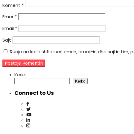
Koment
*
Emër
*
Email
*
Sajt
Ruaje në këtë shfletues emrin, email-in dhe sajtin tim, 
Kërko
Kërko
Connect to Us