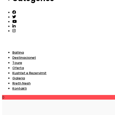
Ballina
Destinacionet
Toure
Oferta
Kushtet e Rezervimit
Galeria
Rreth Nesh
Kontakti
0