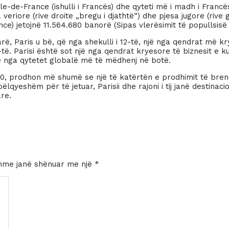
 Île-de-France (ishulli i Francës) dhe qyteti më i madh i Fra
veriore (rive droite „bregu i djathtë“) dhe pjesa jugore (rive 
ce) jetojnë 11.564.680 banorë (Sipas vlerësimit të popullsisë 
, Paris u bë, që nga shekulli i 12-të, një nga qendrat më kr
ë. Parisi është sot një nga qendrat kryesore të biznesit e kul
një nga qytetet globalë më të mëdhenj në botë.
n 2010, prodhon më shumë se një të katërtën e prodhimit të b
qyeshëm për të jetuar, Parisii dhe rajoni i tij janë destinaci
re.
hme janë shënuar me një
*