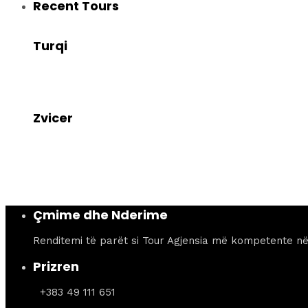
Recent Tours
Turqi
Zvicer
Çmime dhe Nderime
Renditemi të parët si Tour Agjensia më kompetente n
Prizren
+383 49 111 651