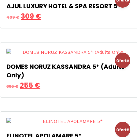
Ofertë
AJUL LUXURY HOTEL & SPA RESORT 5*
Çmimi
Çmimi
309
€
!
409
€
origjinal
i
qe:
tanishëm
409 €.
është:
309 €.
Ofertë
DOMES NORUZ KASSANDRA 5* (Adults
Only)
!
Çmimi
Çmimi
255
€
385
€
origjinal
i
qe:
tanishëm
385 €.
është:
255 €.
Ofertë
ELINOTEL APOLAMARE 5*