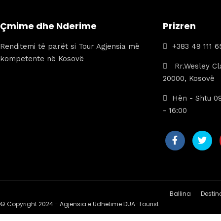
Çmime dhe Nderime
Prizren
Renditemi të parët si Tour Agjensia më
+383 49 111 6
kompetente në Kosovë
Rr.Wesley Cla
20000, Kosovë
Hën - Shtu 09
- 16:00
Ballina
Destin
© Copyright 2024 - Agjensia e Udhëtime DUA-Tourist