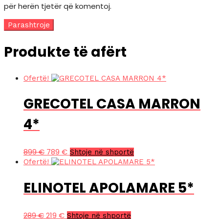
për herën tjetër që komentoj.
Produkte të afërt
Ofertë!
GRECOTEL CASA MARRON
4*
Çmimi
Çmimi
899
€
789
€
Shtoje në shportë
Ofertë!
origjinal
i
qe:
tanishëm
ELINOTEL APOLAMARE 5*
899 €.
është:
789 €.
Çmimi
Çmimi
289
€
219
€
Shtoje në shportë