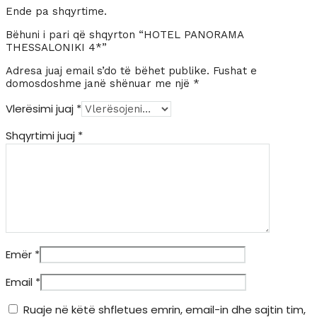
Ende pa shqyrtime.
Bëhuni i pari që shqyrton “HOTEL PANORAMA
THESSALONIKI 4*”
Adresa juaj email s’do të bëhet publike.
Fushat e
domosdoshme janë shënuar me një
*
Vlerësimi juaj
*
Shqyrtimi juaj
*
Emër
*
Email
*
Ruaje në këtë shfletues emrin, email-in dhe sajtin tim,