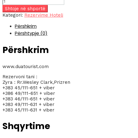
Sasi
HOTEL
Shtoje në shportë
PANORAMA
Kategori:
Rezervime Hoteli
THESSALONIKI
Përshkrim
4*
Përshtypje (0)
Përshkrim
www.duatourist.com
Rezervoni tani :
Zyra : Rr.Wesley Clark,Prizren
+383 45/111-651 + viber
+386 49/111-651 + viber
+383 46/111-651 + viber
+383 49/111-631 + viber
+383 45/111-631 + viber
Shqyrtime