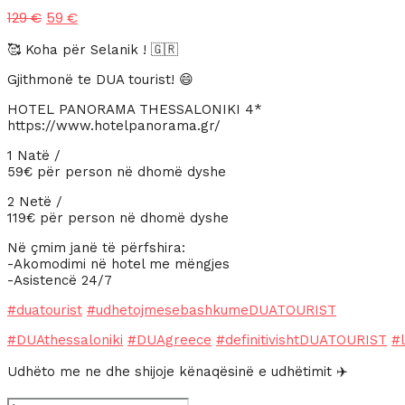
Çmimi
Çmimi
129
€
59
€
origjinal
i
qe:
tanishëm
🥰 Koha për Selanik ! 🇬🇷
129 €.
është:
Gjithmonë te DUA tourist! 😄
59 €.
HOTEL PANORAMA THESSALONIKI 4*
https://www.hotelpanorama.gr/
1 Natë /
59€ për person në dhomë dyshe
2 Netë /
119€ për person në dhomë dyshe
Në çmim janë të përfshira:
-Akomodimi në hotel me mëngjes
-Asistencë 24/7
#duatourist
#udhetojmesebashkumeDUATOURIST
#DUAthessaloniki
#DUAgreece
#definitivishtDUATOURIST
#l
Udhëto me ne dhe shijoje kënaqësinë e udhëtimit ✈️