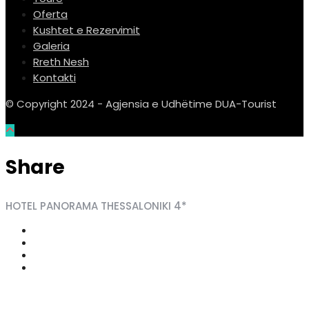
Oferta
Kushtet e Rezervimit
Galeria
Rreth Nesh
Kontakti
© Copyright 2024 - Agjensia e Udhëtime DUA-Tourist
Share
HOTEL PANORAMA THESSALONIKI 4*