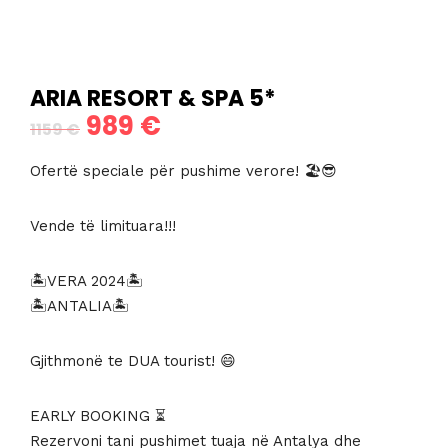
ARIA RESORT & SPA 5*
989
€
Çmimi
Çmimi
1159
€
origjinal
i
Ofertë speciale për pushime verore! 🏖😎
qe:
tanishëm
Vende të limituara!!!
1159 €.
është:
989 €.
🏝VERA 2024🏝
🏝ANTALIA🏝
Gjithmonë te DUA tourist! 😄
EARLY BOOKING ⏳
Rezervoni tani pushimet tuaja në Antalya dhe