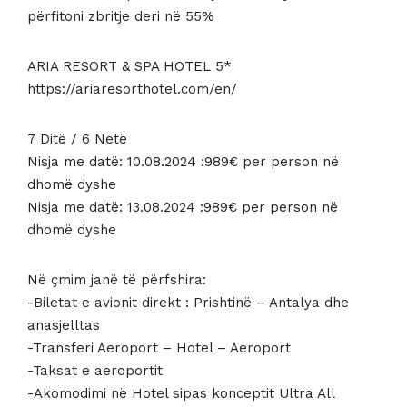
përfitoni zbritje deri në 55%
ARIA RESORT & SPA HOTEL 5*
https://ariaresorthotel.com/en/
7 Ditë / 6 Netë
Nisja me datë: 10.08.2024 :989€ per person në
dhomë dyshe
Nisja me datë: 13.08.2024 :989€ per person në
dhomë dyshe
Në çmim janë të përfshira:
-Biletat e avionit direkt : Prishtinë – Antalya dhe
anasjelltas
-Transferi Aeroport – Hotel – Aeroport
-Taksat e aeroportit
-Akomodimi në Hotel sipas konceptit Ultra All