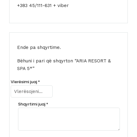
+383 45/111-631 + viber
Ende pa shqyrtime.
Bëhuni i pari që shqyrton “ARIA RESORT &
SPA 5*”
Vlerësimi juaj
*
Shqyrtimi juaj
*