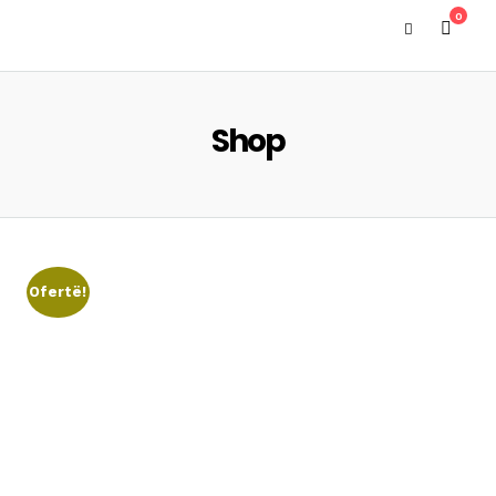
0
Shop
Ofertë!