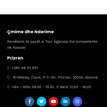
qe:
tanishëm
1335 €.
është:
1185 €.
Çmime dhe Nderime
Renditemi të parët si Tour Agjensia më kompetente
në Kosovë
Prizren
+383 49 111 651
Rr.Wesley Clark, P-C-19r, Prizren, 20000, Kosovë
Hën - Shtu 09.00 - 19.00, E dielë 12:00 - 16:00