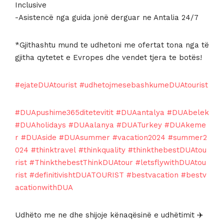
Inclusive
-Asistencë nga guida jonë derguar ne Antalia 24/7
*Gjithashtu mund te udhetoni me ofertat tona nga të
gjitha qytetet e Evropes dhe vendet tjera te botës!
#ejateDUAtourist
#udhetojmesebashkumeDUAtourist
#DUApushime365ditetevitit
#DUAantalya
#DUAbelek
#DUAholidays
#DUAalanya
#DUATurkey
#DUAkeme
r
#DUAside
#DUAsummer
#vacation2024
#summer2
024
#thinktravel
#thinkquality
#thinkthebestDUAtou
rist
#ThinkthebestThinkDUAtour
#letsflywithDUAtou
rist
#definitivishtDUATOURIST
#bestvacation
#bestv
acationwithDUA
Udhëto me ne dhe shijoje kënaqësinë e udhëtimit ✈️