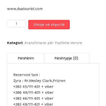
www.duatourist.com
Sasi
Shtoje në shportë
ARIA
RESORT
&
SPA
Kategori:
Aranzhmane për Pushime Verore
5*
Rezervoni tani :
Zyra : Rr.Wesley Clark,Prizren
+383 45/111-651 + viber
+386 49/111-651 + viber
+383 46/111-651 + viber
+383 49/111-631 + viber