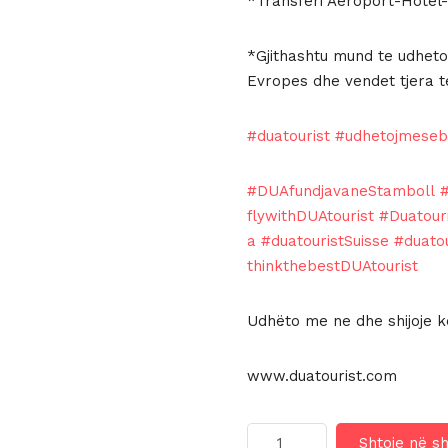
*Transferi Aeroport-Hotel-
*Gjithashtu mund te udheton
Evropes dhe vendet tjera t
#duatourist
#udhetojmese
#DUAfundjavaneStamboll
flywithDUAtourist
#Duatour
a
#duatouristSuisse
#duato
thinkthebestDUAtourist
Udhëto me ne dhe shijoje kë
www.duatourist.com
Sasi
Shtoje në s