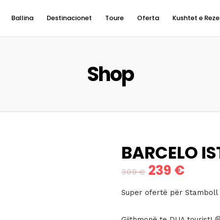
Ballina
Destinacionet
Toure
Oferta
Kushtet e Reze
Shop
BARCELO IS
239
€
Çmimi
Çmimi
309
€
origjinal
i
Super ofertë për Stamboll 
qe:
tanis
Gjithmonë te DUA tourist! 