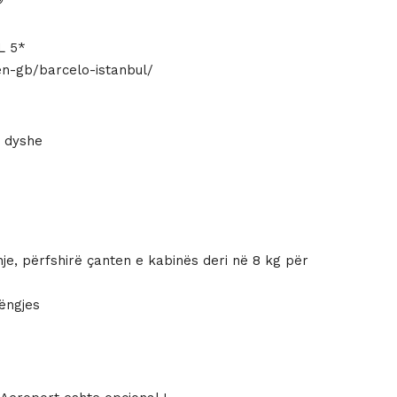
L 5*
n-gb/barcelo-istanbul/
 dyshe
dhje, përfshirë çanten e kabinës deri në 8 kg për
ëngjes