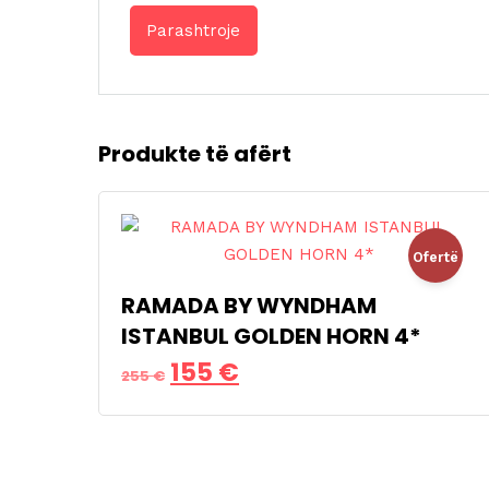
Produkte të afërt
Ofertë
RAMADA BY WYNDHAM
!
ISTANBUL GOLDEN HORN 4*
Çmimi
Çmimi
155
€
255
€
origjinal
i
qe:
tanishëm