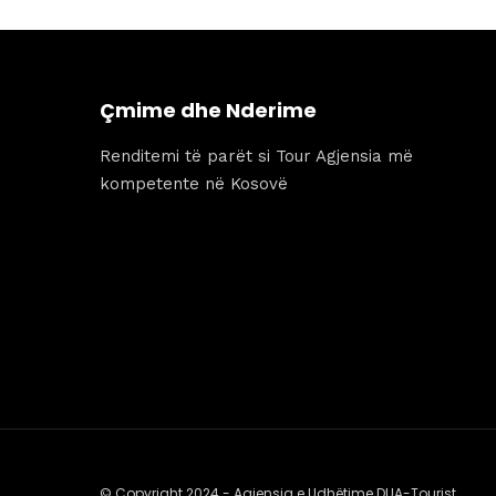
255 €.
është:
155 €.
Çmime dhe Nderime
Renditemi të parët si Tour Agjensia më
kompetente në Kosovë
© Copyright 2024 - Agjensia e Udhëtime DUA-Tourist