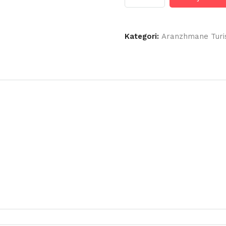
BARCELO
ISTANBUL
HOTEL
5*
Kategori:
Aranzhmane Turi