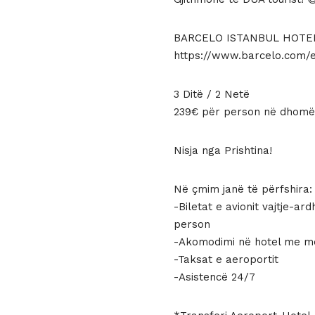
309 €.
është:
239 €.
BARCELO ISTANBUL HOTE
https://www.barcelo.com/e
3 Ditë / 2 Netë
239€ për person në dhomë
Nisja nga Prishtina!
Në çmim janë të përfshira:
-Biletat e avionit vajtje-ar
person
-Akomodimi në hotel me m
-Taksat e aeroportit
-Asistencë 24/7