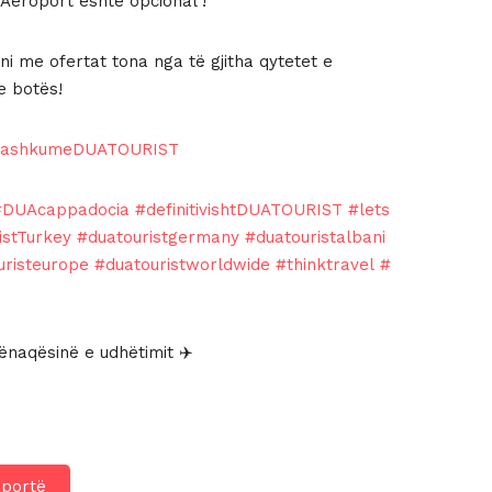
Aeroport eshte opcional !
i me ofertat tona nga të gjitha qytetet e
e botës!
bashkumeDUATOURIST
#DUAcappadocia
#definitivishtDUATOURIST
#lets
istTurkey
#duatouristgermany
#duatouristalbani
uristeurope
#duatouristworldwide
#thinktravel
#
naqësinë e udhëtimit ✈️
hportë