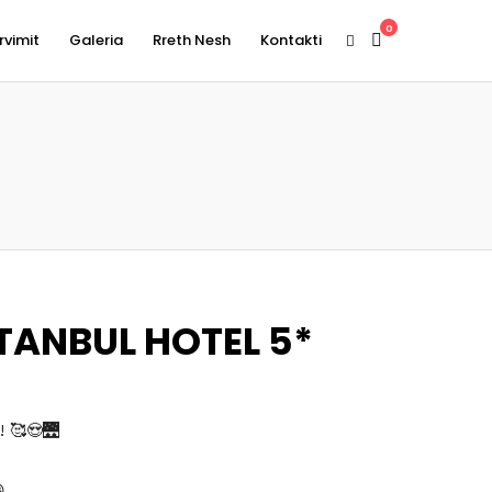
0
rvimit
Galeria
Rreth Nesh
Kontakti
TANBUL HOTEL 5*
! 🥰😍🌉
hëm
