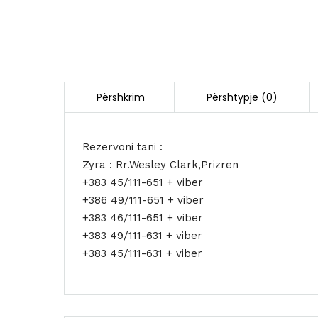
Rezervoni tani :
Zyra : Rr.Wesley Clark,Prizren
+383 45/111-651 + viber
+386 49/111-651 + viber
+383 46/111-651 + viber
+383 49/111-631 + viber
+383 45/111-631 + viber