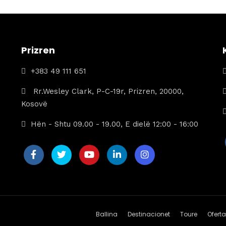
499 €.
është:
399 €.
Prizren
+383 49 111 651
Rr.Wesley Clark, P-C-19r, Prizren, 20000,
Kosovë
Hën - Shtu 09.00 - 19.00, E dielë 12:00 - 16:00
Ballina
Destinacionet
Toure
Oferta