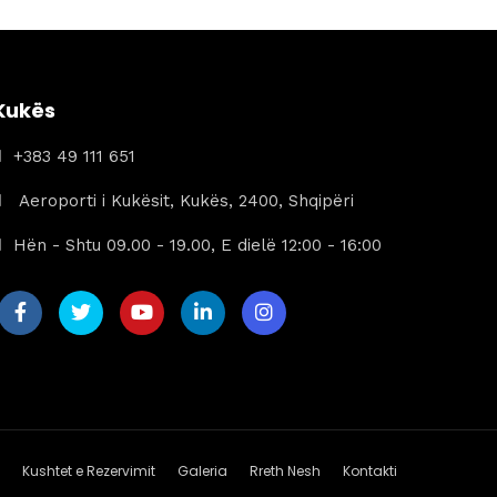
209 €.
është:
139 €.
Kukës
+383 49 111 651
Aeroporti i Kukësit, Kukës, 2400, Shqipëri
Hën - Shtu 09.00 - 19.00, E dielë 12:00 - 16:00
Kushtet e Rezervimit
Galeria
Rreth Nesh
Kontakti