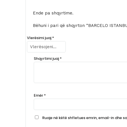
Ende pa shqyrtime.
Bëhuni i pari që shqyrton “BARCELO ISTAN
Vlerësimi juaj
*
Shqyrtimi juaj
*
Emër
*
Ruaje në këtë shfletues emrin, email-in dhe saj