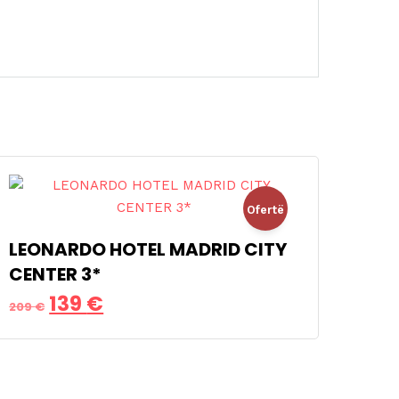
Ofertë
LEONARDO HOTEL MADRID CITY
!
CENTER 3*
Çmimi
Çmimi
139
€
209
€
origjinal
i
qe:
tanishëm