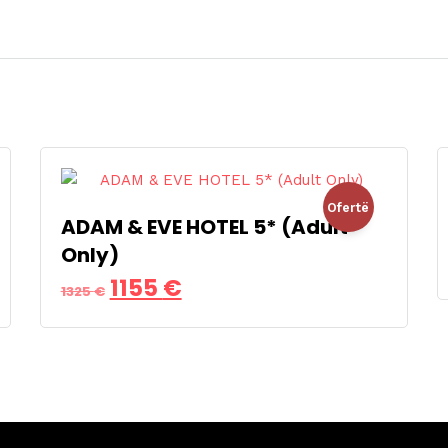
Ofertë
ADAM & EVE HOTEL 5* (Adult
Only)
!
Çmimi
Çmimi
1155
€
1325
€
origjinal
i
qe:
tanishëm
1325 €.
është:
1155 €.