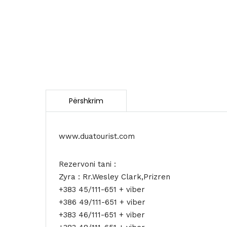
www.duatourist.com
Rezervoni tani :
Zyra : Rr.Wesley Clark,Prizren
+383 45/111-651 + viber
+386 49/111-651 + viber
+383 46/111-651 + viber