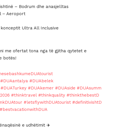
Prishtinë – Bodrum dhe anasjelltas
l – Aeroport
onceptit Ultra All Inclusive
i me ofertat tona nga të gjitha qytetet e
e botës!
mesebashkumeDUAtourist
#DUAantalya
#DUAbelek
#DUATurkey
#DUAkemer
#DUAside
#DUAsumm
2026
#thinktravel
#thinkquality
#thinkthebestD
inkDUAtour
#letsflywithDUAtourist
#definitivishtD
#bestvacationwithDUA
ënaqësinë e udhëtimit ✈️