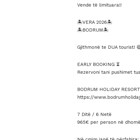
qe:
tani
Vende të limituara!!
1085 €.
është
🏝VERA 2026🏝
965 €
🏝BODRUM🏝
Gjithmonë te DUA tourist! 
EARLY BOOKING ⏳
Rezervoni tani pushimet tu
BODRUM HOLIDAY RESORT 
https://www.bodrumholida
7 Ditë / 6 Netë
965€ per person në dhom
Në çmim janë të përfshira: