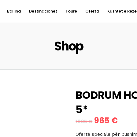
Ballina
Destinacionet
Toure
Oferta
Kushtet e Reze
Shop
BODRUM HO
5*
965
€
Çmimi
Çmim
1085
€
origjinal
i
Ofertë speciale për pushim