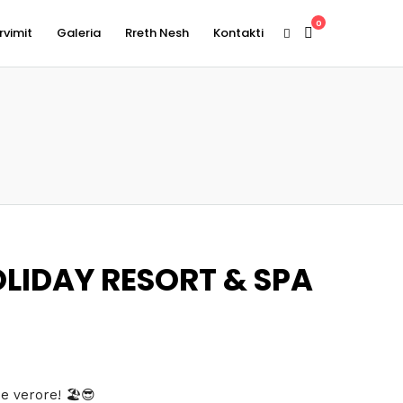
0
rvimit
Galeria
Rreth Nesh
Kontakti
LIDAY RESORT & SPA
i
e verore! 🏖😎