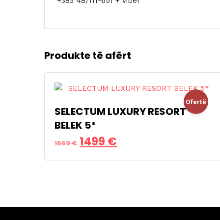
+383 48/111-651 + viber
Produkte të afërt
Ofertë
SELECTUM LUXURY RESORT
BELEK 5*
!
Çmimi
Çmimi
1499
€
1669
€
origjinal
i
qe:
tanishëm
1669 €.
është:
1499 €.