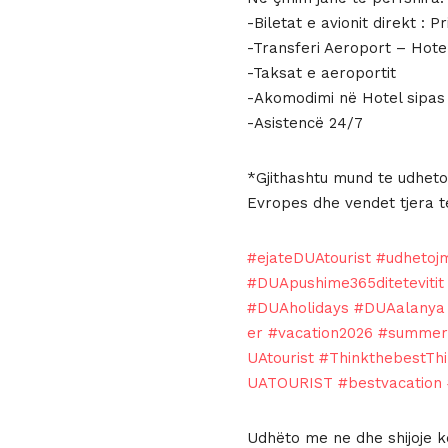
-Biletat e avionit direkt : 
-Transferi Aeroport – Hote
-Taksat e aeroportit
-Akomodimi në Hotel sipas k
-Asistencë 24/7
*Gjithashtu mund te udheton
Evropes dhe vendet tjera t
#ejateDUAtourist
#udhetoj
#DUApushime365ditetevitit
#DUAholidays
#DUAalanya
er
#vacation2026
#summer
UAtourist
#ThinkthebestTh
UATOURIST
#bestvacation
Udhëto me ne dhe shijoje k