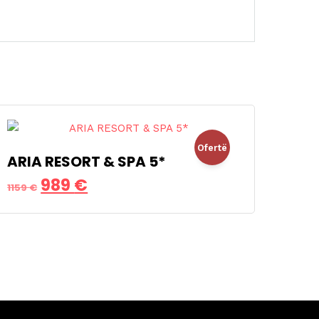
Ofertë
ARIA RESORT & SPA 5*
Çmimi
Çmimi
989
€
!
1159
€
origjinal
i
qe:
tanishëm
1159 €.
është:
989 €.