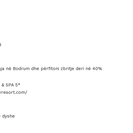
shëm
:
.

aja në Bodrum dhe përfitoni zbritje deri në 40%
& SPA 5*
yresort.com/
ë dyshe