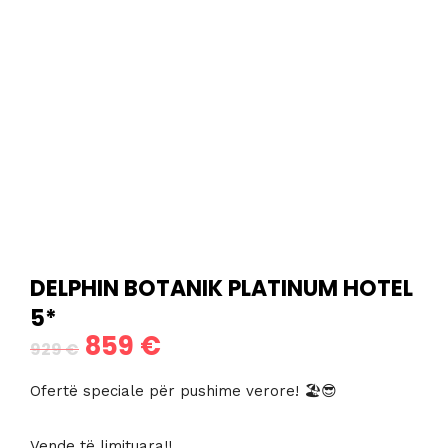
DELPHIN BOTANIK PLATINUM HOTEL
5*
859
€
Çmimi
Çmimi
929
€
origjinal
i
Ofertë speciale për pushime verore! 🏖😎
qe:
tanishëm
Vende të limituara!!