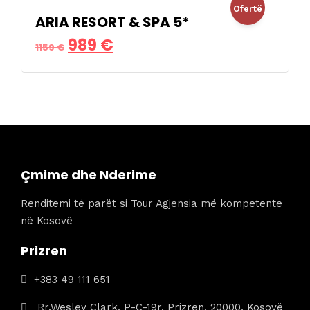
Ofertë
1135 €.
ARIA RESORT & SPA 5*
Çmimi
Çmimi
989
€
!
1159
€
origjinal
i
qe:
tanishëm
1159 €.
është:
989 €.
Çmime dhe Nderime
Renditemi të parët si Tour Agjensia më kompetente
në Kosovë
Prizren
+383 49 111 651
Rr.Wesley Clark, P-C-19r, Prizren, 20000, Kosovë