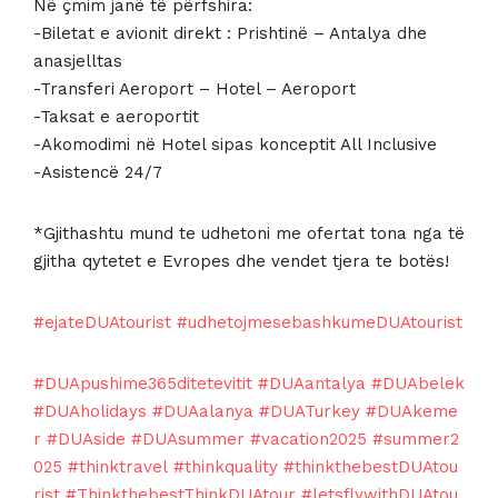
Në çmim janë të përfshira:
-Biletat e avionit direkt : Prishtinë – Antalya dhe
anasjelltas
-Transferi Aeroport – Hotel – Aeroport
-Taksat e aeroportit
-Akomodimi në Hotel sipas konceptit All Inclusive
-Asistencë 24/7
*Gjithashtu mund te udhetoni me ofertat tona nga të
gjitha qytetet e Evropes dhe vendet tjera te botës!
#ejateDUAtourist
#udhetojmesebashkumeDUAtourist
#DUApushime365ditetevitit
#DUAantalya
#DUAbelek
#DUAholidays
#DUAalanya
#DUATurkey
#DUAkeme
r
#DUAside
#DUAsummer
#vacation2025
#summer2
025
#thinktravel
#thinkquality
#thinkthebestDUAtou
rist
#ThinkthebestThinkDUAtour
#letsflywithDUAtou