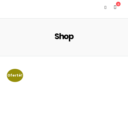
0
Shop
Ofertë!