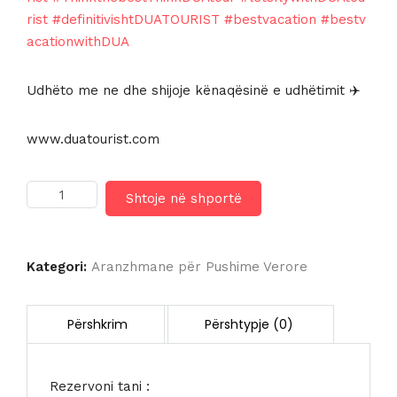
rist
#definitivishtDUATOURIST
#bestvacation
#bestv
acationwithDUA
Udhëto me ne dhe shijoje kënaqësinë e udhëtimit ✈️
www.duatourist.com
Sasi
Shtoje në shportë
DELPHIN
BOTANIK
PLATINUM
HOTEL
Kategori:
Aranzhmane për Pushime Verore
5*
Rezervoni tani :