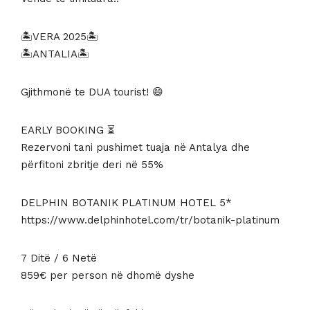
929 €.
është:
859 €.
🏝VERA 2025🏝
🏝ANTALIA🏝
Gjithmonë te DUA tourist! 😄
EARLY BOOKING ⏳
Rezervoni tani pushimet tuaja në Antalya dhe
përfitoni zbritje deri në 55%
DELPHIN BOTANIK PLATINUM HOTEL 5*
https://www.delphinhotel.com/tr/botanik-platinum
7 Ditë / 6 Netë
859€ per person në dhomë dyshe