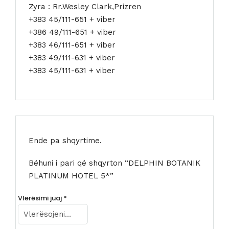
Zyra : Rr.Wesley Clark,Prizren
+383 45/111-651 + viber
+386 49/111-651 + viber
+383 46/111-651 + viber
+383 49/111-631 + viber
+383 45/111-631 + viber
Ende pa shqyrtime.
Bëhuni i pari që shqyrton “DELPHIN BOTANIK
PLATINUM HOTEL 5*”
Vlerësimi juaj
*