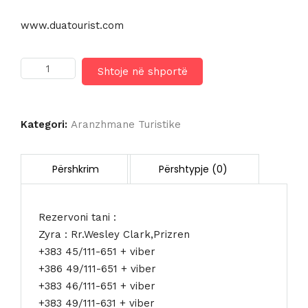
www.duatourist.com
Sasi
Shtoje në shportë
HOTEL
INDIGO
VERONA
GRAND
Kategori:
Aranzhmane Turistike
HOTEL
DES
ARTS
4*
Rezervoni tani :
Zyra : Rr.Wesley Clark,Prizren
+383 45/111-651 + viber
+386 49/111-651 + viber
+383 46/111-651 + viber
+383 49/111-631 + viber