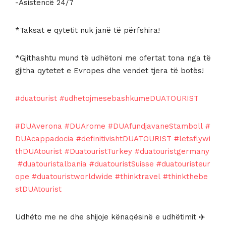
-Asistencë 24/7
*Taksat e qytetit nuk janë të përfshira!
*Gjithashtu mund të udhëtoni me ofertat tona nga të
gjitha qytetet e Evropes dhe vendet tjera të botës!
#duatourist
#udhetojmesebashkumeDUATOURIST
#DUAverona
#DUArome
#DUAfundjavaneStamboll
#
DUAcappadocia
#definitivishtDUATOURIST
#letsflywi
thDUAtourist
#DuatouristTurkey
#duatouristgermany
#duatouristalbania
#duatouristSuisse
#duatouristeur
ope
#duatouristworldwide
#thinktravel
#thinkthebe
stDUAtourist
Udhëto me ne dhe shijoje kënaqësinë e udhëtimit ✈️