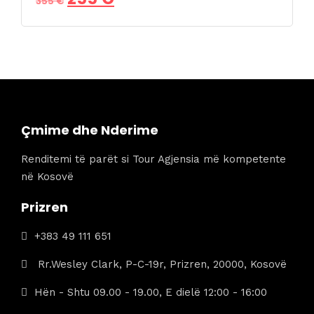
355
€
origjinal
i
qe:
tanishëm
355 €.
është:
255 €.
Çmime dhe Nderime
Renditemi të parët si Tour Agjensia më kompetente
në Kosovë
Prizren
+383 49 111 651
Rr.Wesley Clark, P-C-19r, Prizren, 20000, Kosovë
Hën - Shtu 09.00 - 19.00, E dielë 12:00 - 16:00