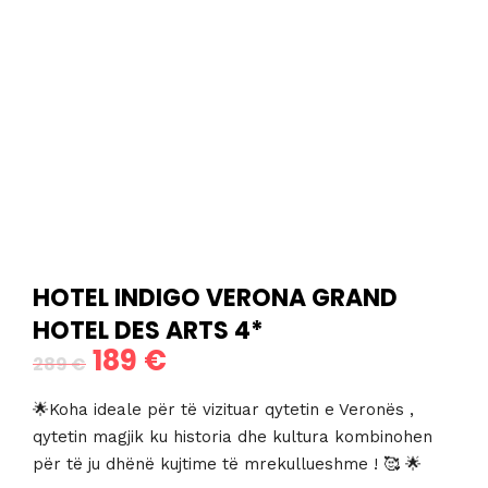
HOTEL INDIGO VERONA GRAND
HOTEL DES ARTS 4*
189
€
Çmimi
Çmimi
289
€
origjinal
i
🌟Koha ideale për të vizituar qytetin e Veronës ,
qe:
tanishëm
qytetin magjik ku historia dhe kultura kombinohen
për të ju dhënë kujtime të mrekullueshme ! 🥰 🌟
289 €.
është: