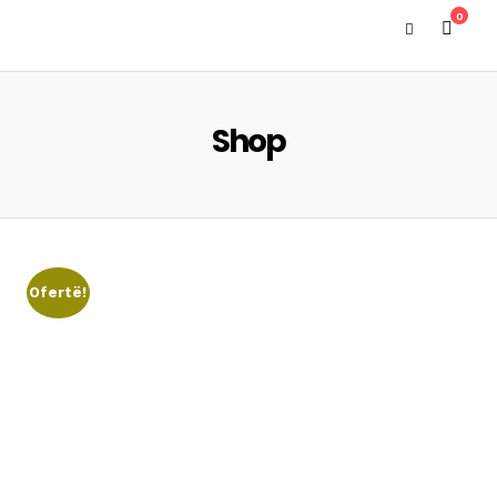
0
Shop
Ofertë!