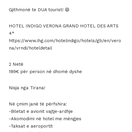
189 €.
Gjithmonë te DUA tourist! 😄
HOTEL INDIGO VERONA GRAND HOTEL DES ARTS
4*
https://www.ihg.com/hotelindigo/hotels/gb/en/vero
na/vrndi/hoteldetail
2 Netë
189€ për person në dhomë dyshe
Nisja nga Tirana!
Në çmim janë të përfshira:
-Biletat e avionit vajtje-ardhje
-Akomodimi në hotel me mëngjes
-Taksat e aeroportit