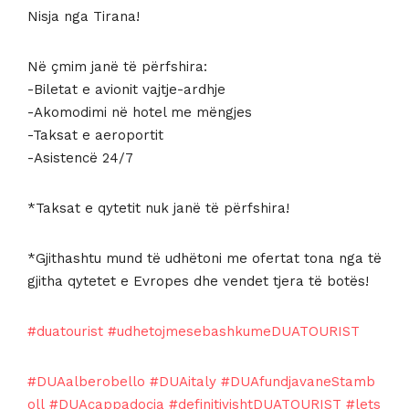
Nisja nga Tirana!
Në çmim janë të përfshira:
-Biletat e avionit vajtje-ardhje
-Akomodimi në hotel me mëngjes
-Taksat e aeroportit
-Asistencë 24/7
*Taksat e qytetit nuk janë të përfshira!
*Gjithashtu mund të udhëtoni me ofertat tona nga të
gjitha qytetet e Evropes dhe vendet tjera të botës!
#duatourist
#udhetojmesebashkumeDUATOURIST
#DUAalberobello
#DUAitaly
#DUAfundjavaneStamb
oll
#DUAcappadocia
#definitivishtDUATOURIST
#lets