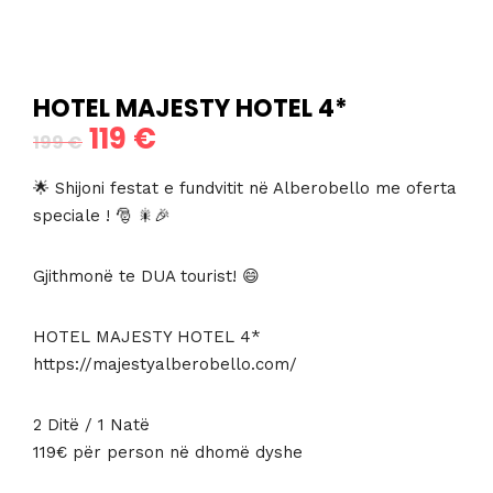
HOTEL MAJESTY HOTEL 4*
119
€
Çmimi
Çmimi
199
€
origjinal
i
🌟 Shijoni festat e fundvitit në Alberobello me oferta
qe:
tanishëm
speciale ! 🎅 🎇🎉
199 €.
është:
Gjithmonë te DUA tourist! 😄
119 €.
HOTEL MAJESTY HOTEL 4*
https://majestyalberobello.com/
2 Ditë / 1 Natë
119€ për person në dhomë dyshe