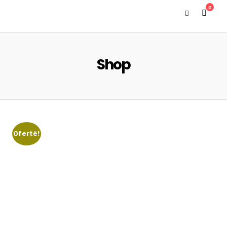
0
Shop
Ofertë!