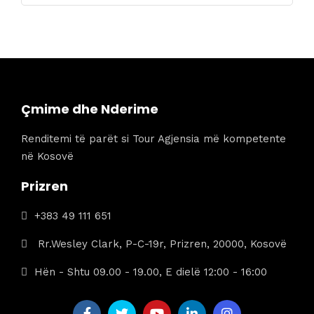
origjinal
i
qe:
tanishëm
289 €.
është:
189 €.
Çmime dhe Nderime
Renditemi të parët si Tour Agjensia më kompetente
në Kosovë
Prizren
+383 49 111 651
Rr.Wesley Clark, P-C-19r, Prizren, 20000, Kosovë
Hën - Shtu 09.00 - 19.00, E dielë 12:00 - 16:00