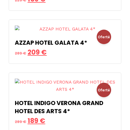
229
€
origjinal
i
qe:
tanishëm
229 €.
është:
Ofertë
159 €.
AZZAP HOTEL GALATA 4*
Çmimi
Çmimi
209
€
!
289
€
origjinal
i
qe:
tanishëm
289 €.
është:
Ofertë
209 €.
HOTEL INDIGO VERONA GRAND
!
HOTEL DES ARTS 4*
Çmimi
Çmimi
189
€
289
€