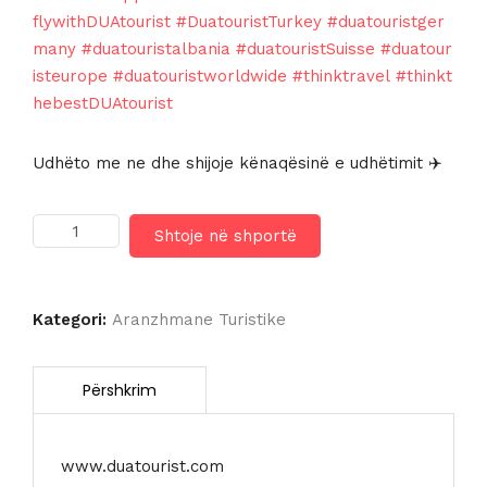
flywithDUAtourist
#DuatouristTurkey
#duatouristger
many
#duatouristalbania
#duatouristSuisse
#duatour
isteurope
#duatouristworldwide
#thinktravel
#thinkt
hebestDUAtourist
Udhëto me ne dhe shijoje kënaqësinë e udhëtimit ✈️
Sasi
Shtoje në shportë
HOTEL
MAJESTY
HOTEL
4*
Kategori:
Aranzhmane Turistike
www.duatourist.com