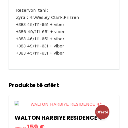
Rezervoni tani :
Zyra : Rr.Wesley Clark,Prizren
+383 45/111-651 + viber
+386 49/111-651 + viber
+383 46/111-651 + viber
+383 49/111-631 + viber
+383 45/111-631 + viber
Produkte të afërt
Ofertë
WALTON HARBIYE RESIDENCE 4*
Çmimi
Çmimi
159
€
!