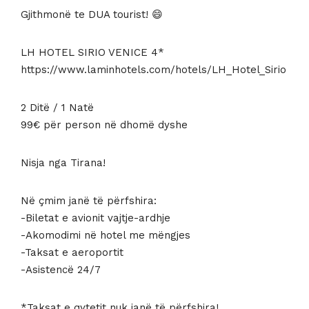
199 €.
është:
Gjithmonë te DUA tourist! 😄
99 €.
LH HOTEL SIRIO VENICE 4*
https://www.laminhotels.com/hotels/LH_Hotel_Sirio
2 Ditë / 1 Natë
99€ për person në dhomë dyshe
Nisja nga Tirana!
Në çmim janë të përfshira:
-Biletat e avionit vajtje-ardhje
-Akomodimi në hotel me mëngjes
-Taksat e aeroportit
-Asistencë 24/7
*Taksat e qytetit nuk janë të përfshira!