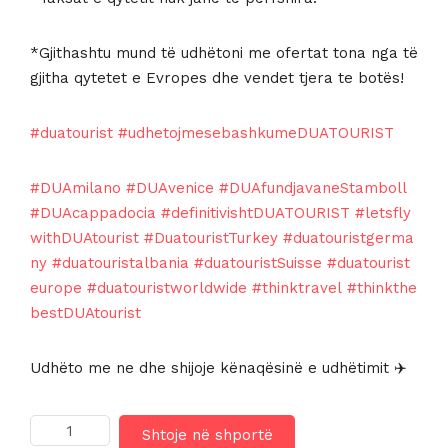
*Gjithashtu mund të udhëtoni me ofertat tona nga të
gjitha qytetet e Evropes dhe vendet tjera te botës!
#duatourist
#udhetojmesebashkumeDUATOURIST
#DUAmilano
#DUAvenice
#DUAfundjavaneStamboll
#DUAcappadocia
#definitivishtDUATOURIST
#letsfly
withDUAtourist
#DuatouristTurkey
#duatouristgerma
ny
#duatouristalbania
#duatouristSuisse
#duatourist
europe
#duatouristworldwide
#thinktravel
#thinkthe
bestDUAtourist
Udhëto me ne dhe shijoje kënaqësinë e udhëtimit ✈️
Sasi
Shtoje në shportë
LH