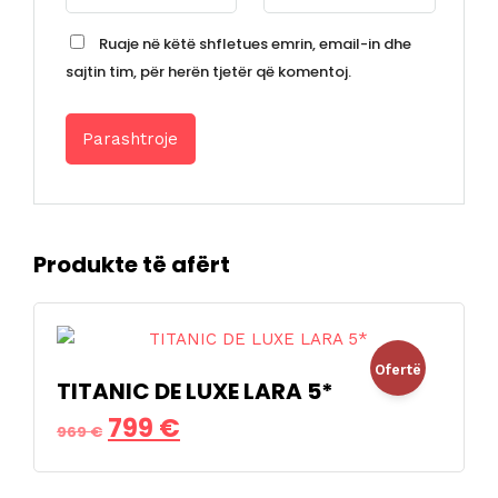
Ruaje në këtë shfletues emrin, email-in dhe
sajtin tim, për herën tjetër që komentoj.
Produkte të afërt
Ofertë
TITANIC DE LUXE LARA 5*
Çmimi
Çmimi
799
€
!
969
€
origjinal
i