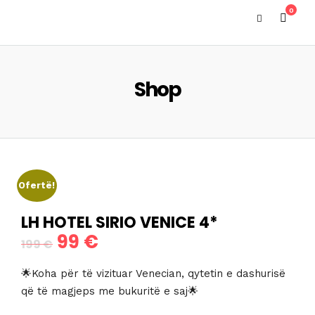
0
Shop
Ofertë!
LH HOTEL SIRIO VENICE 4*
99
€
Çmimi
Çmimi
199
€
origjinal
i
🌟Koha për të vizituar Venecian, qytetin e dashurisë
qe:
tanishëm
që të magjeps me bukuritë e saj🌟