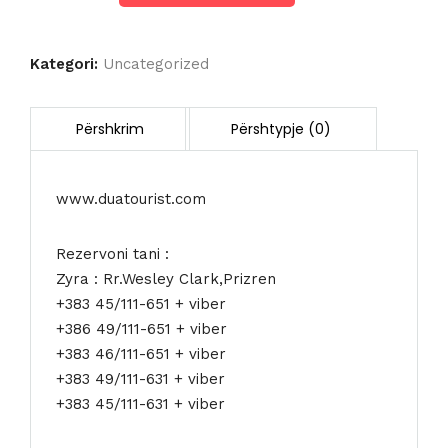
HOTEL
SIRIO
VENICE
Kategori:
Uncategorized
4*
www.duatourist.com
Rezervoni tani :
Zyra : Rr.Wesley Clark,Prizren
+383 45/111-651 + viber
+386 49/111-651 + viber
+383 46/111-651 + viber
+383 49/111-631 + viber
+383 45/111-631 + viber