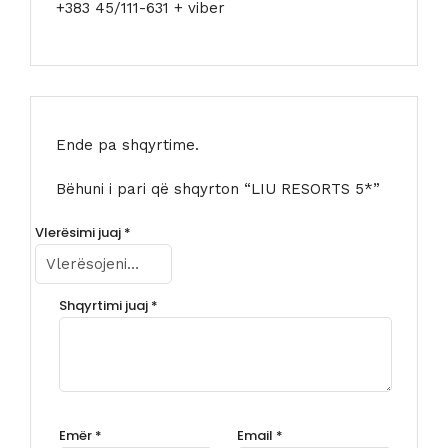
+383 45/111-631 + viber
Ende pa shqyrtime.
Bëhuni i pari që shqyrton “LIU RESORTS 5*”
Vlerësimi juaj
*
Shqyrtimi juaj
*
Emër
*
Email
*