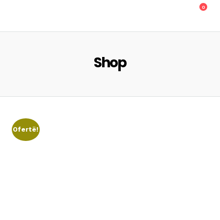
0
Shop
Ofertë!