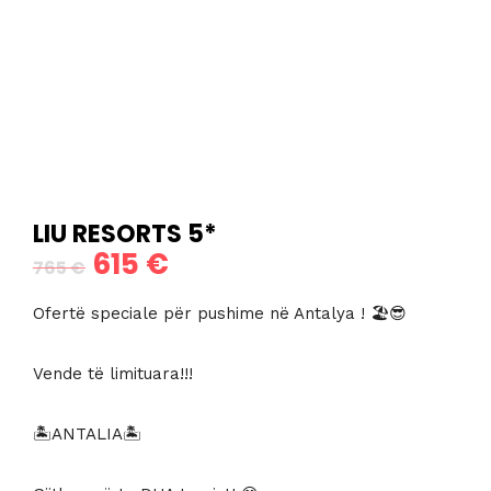
LIU RESORTS 5*
615
€
Çmimi
Çmimi
765
€
origjinal
i
Ofertë speciale për pushime në Antalya ! 🏖😎
qe:
tanishëm
Vende të limituara!!!
765 €.
është:
615 €.
🏝ANTALIA🏝