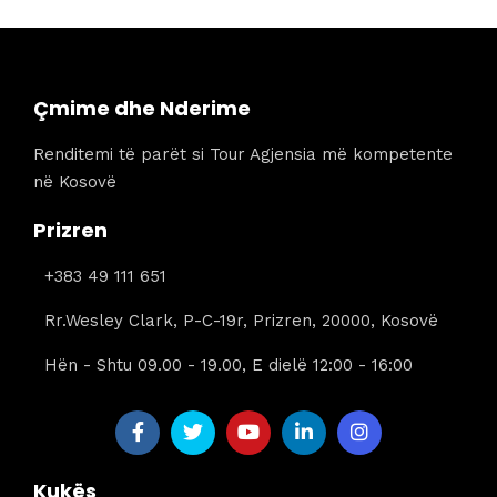
1179 €.
është:
1009 €.
Çmime dhe Nderime
Renditemi të parët si Tour Agjensia më kompetente
në Kosovë
Prizren
+383 49 111 651
Rr.Wesley Clark, P-C-19r, Prizren, 20000, Kosovë
Hën - Shtu 09.00 - 19.00, E dielë 12:00 - 16:00
Kukës