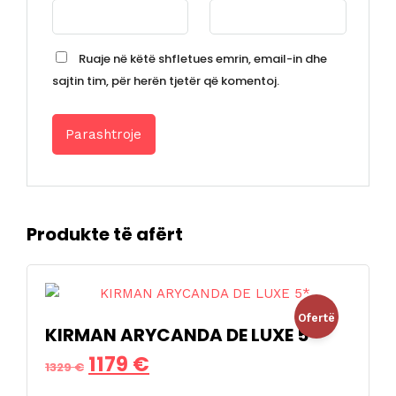
Ruaje në këtë shfletues emrin, email-in dhe
sajtin tim, për herën tjetër që komentoj.
Produkte të afërt
Ofertë
KIRMAN ARYCANDA DE LUXE 5*
Çmimi
Çmimi
1179
€
!
1329
€