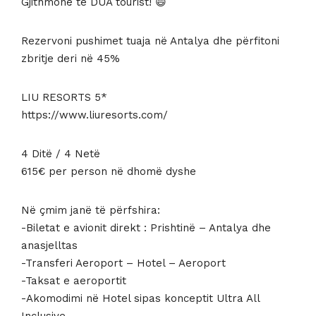
Gjithmonë te DUA tourist! 😄
Rezervoni pushimet tuaja në Antalya dhe përfitoni
zbritje deri në 45%
LIU RESORTS 5*
https://www.liuresorts.com/
4 Ditë / 4 Netë
615€ per person në dhomë dyshe
Në çmim janë të përfshira:
-Biletat e avionit direkt : Prishtinë – Antalya dhe
anasjelltas
-Transferi Aeroport – Hotel – Aeroport
-Taksat e aeroportit
-Akomodimi në Hotel sipas konceptit Ultra All
Inclusive