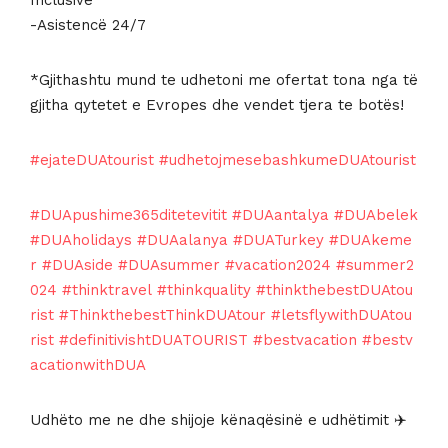
-Asistencë 24/7
*Gjithashtu mund te udhetoni me ofertat tona nga të
gjitha qytetet e Evropes dhe vendet tjera te botës!
#ejateDUAtourist
#udhetojmesebashkumeDUAtourist
#DUApushime365ditetevitit
#DUAantalya
#DUAbelek
#DUAholidays
#DUAalanya
#DUATurkey
#DUAkeme
r
#DUAside
#DUAsummer
#vacation2024
#summer2
024
#thinktravel
#thinkquality
#thinkthebestDUAtou
rist
#ThinkthebestThinkDUAtour
#letsflywithDUAtou
rist
#definitivishtDUATOURIST
#bestvacation
#bestv
acationwithDUA
Udhëto me ne dhe shijoje kënaqësinë e udhëtimit ✈️