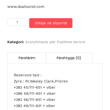
www.duatourist.com
Sasi
Shtoje në shportë
LIU
RESORTS
5*
Kategori:
Aranzhmane për Pushime Verore
Rezervoni tani :
Zyra : Rr.Wesley Clark,Prizren
+383 45/111-651 + viber
+386 49/111-651 + viber
+383 46/111-651 + viber
+383 49/111-631 + viber