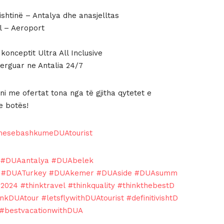
Prishtinë – Antalya dhe anasjelltas
l – Aeroport
onceptit Ultra All Inclusive
derguar ne Antalia 24/7
i me ofertat tona nga të gjitha qytetet e
e botës!
mesebashkumeDUAtourist
#DUAantalya
#DUAbelek
#DUATurkey
#DUAkemer
#DUAside
#DUAsumm
2024
#thinktravel
#thinkquality
#thinkthebestD
inkDUAtour
#letsflywithDUAtourist
#definitivishtD
#bestvacationwithDUA