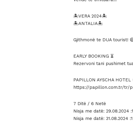
1389 €.
ësht
1289 
🏝VERA 2024🏝
🏝ANTALIA🏝
Gjithmonë te DUA tourist! 
EARLY BOOKING ⏳
Rezervoni tani pushimet tua
PAPILLON AYSCHA HOTEL 
https://papillon.com.tr/tr/
7 Ditë / 6 Netë
Nisja me datë: 29.08.2024
Nisja me datë: 31.08.2024