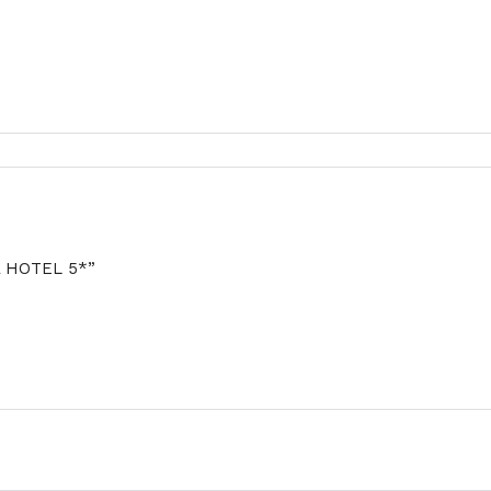
A HOTEL 5*”