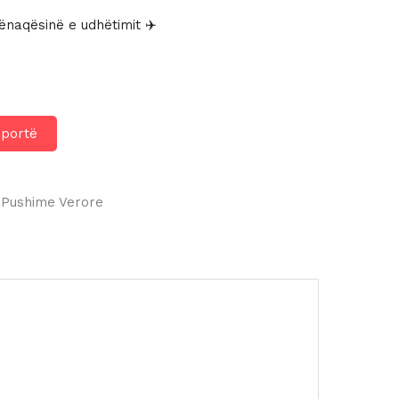
ënaqësinë e udhëtimit ✈️
hportë
Pushime Verore