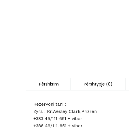
Rezervoni tani :
Zyra : Rr.Wesley Clark,Prizren
+383 45/111-651 + viber
+386 49/111-651 + viber