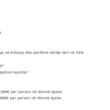
ë:
€.

ja në Antalya dhe përfitoni zbritje deri në 55%
5*
papillon-ayscha/
 :1289€ per person në dhomë dyshe
 :1289€ per person në dhomë dyshe