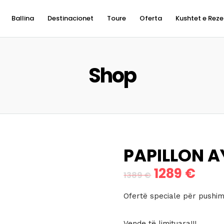
Ballina
Destinacionet
Toure
Oferta
Kushtet e Reze
Shop
PAPILLON A
1289
€
Çmimi
Çmim
1389
€
origjinal
i
Ofertë speciale për pushim
qe:
tani
Vende të limituara!!!