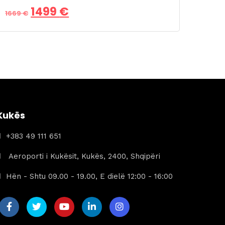
Çmimi
Çmimi
1499
€
1669
€
origjinal
i
qe:
tanishëm
1669 €.
është:
1499 €.
Kukës
+383 49 111 651
Aeroporti i Kukësit, Kukës, 2400, Shqipëri
Hën - Shtu 09.00 - 19.00, E dielë 12:00 - 16:00