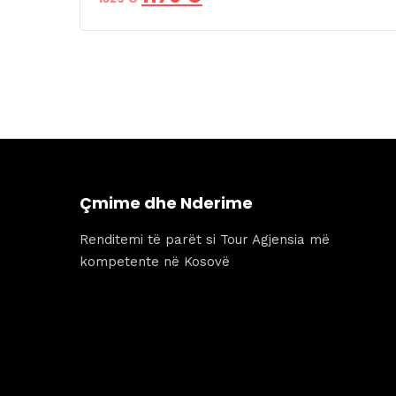
origjinal
i
qe:
tanishëm
1329 €.
është:
1179 €.
Çmime dhe Nderime
Renditemi të parët si Tour Agjensia më
kompetente në Kosovë