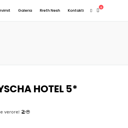
0
rvimit
Galeria
Rreth Nesh
Kontakti
YSCHA HOTEL 5*
i
e verore! 🏖😎
shëm