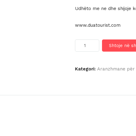
Udhëto me ne dhe shijoje k
www.duatourist.com
Sasi
Shtoje në s
PAPILLON
AYSCHA
HOTEL
5*
Kategori:
Aranzhmane për 