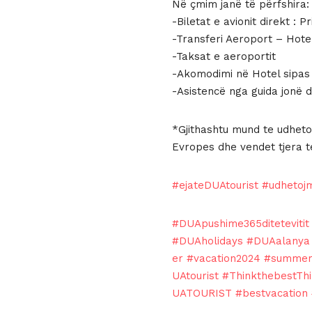
Në çmim janë të përfshira:
-Biletat e avionit direkt : 
-Transferi Aeroport – Hote
-Taksat e aeroportit
-Akomodimi në Hotel sipas k
-Asistencë nga guida jonë 
*Gjithashtu mund te udheton
Evropes dhe vendet tjera t
#ejateDUAtourist
#udhetoj
#DUApushime365ditetevitit
#DUAholidays
#DUAalanya
er
#vacation2024
#summer
UAtourist
#ThinkthebestTh
UATOURIST
#bestvacation