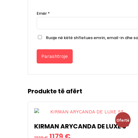
Emër
*
Ruaje në këtë shfletues emrin, email-in dhe saj
Produkte të afërt
Ofertë
KIRMAN ARYCANDA DE LUXE 5*
Çmimi
Çmimi
1179
€
!
1329
€