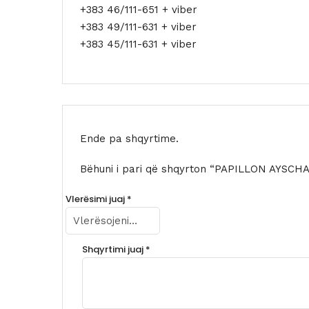
+383 46/111-651 + viber
+383 49/111-631 + viber
+383 45/111-631 + viber
Ende pa shqyrtime.
Bëhuni i pari që shqyrton “PAPILLON AYSCH
Vlerësimi juaj
*
Shqyrtimi juaj
*