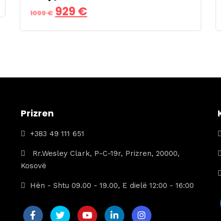
Çmimi
Çmimi
929
€
1099
€
origjinal
i
qe:
tanishëm
1099 €.
është:
929 €.
Prizren
+383 49 111 651
Rr.Wesley Clark, P-C-19r, Prizren, 20000,
Kosovë
Hën - Shtu 09.00 - 19.00, E dielë 12:00 - 16:00