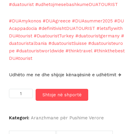
#duatourist
#udhetojmesebashkumeDUATOURIST
#DUAmykonos
#DUAgreece
#DUAsummer2025
#DU
Acappadocia
#definitivishtDUATOURIST
#letsflywith
DUAtourist
#DuatouristTurkey
#duatouristgermany
#
duatouristalbania
#duatouristSuisse
#duatouristeuro
pe
#duatouristworldwide
#thinktravel
#thinkthebest
DUAtourist
Udhëto me ne dhe shijoje kënaqësinë e udhëtimit ✈️
Sasi
Shtoje në shportë
PENELOPE
VILLAGE
4*
Kategori:
Aranzhmane për Pushime Verore