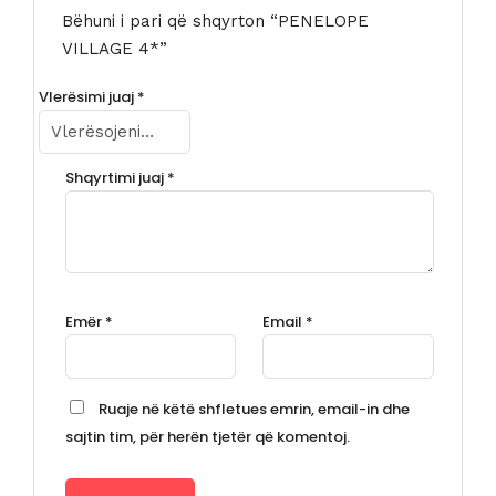
Bëhuni i pari që shqyrton “PENELOPE
VILLAGE 4*”
Vlerësimi juaj
*
Shqyrtimi juaj
*
Emër
*
Email
*
Ruaje në këtë shfletues emrin, email-in dhe
sajtin tim, për herën tjetër që komentoj.