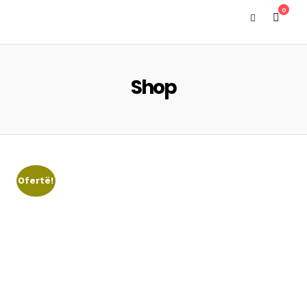
0
Shop
Ofertë!