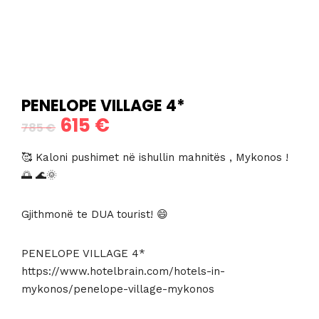
PENELOPE VILLAGE 4*
615
€
Çmimi
Çmimi
785
€
origjinal
i
🥰 Kaloni pushimet në ishullin mahnitës , Mykonos !
qe:
tanishëm
🌅 🌊🌞
785 €.
është:
Gjithmonë te DUA tourist! 😄
615 €.
PENELOPE VILLAGE 4*
https://www.hotelbrain.com/hotels-in-
mykonos/penelope-village-mykonos