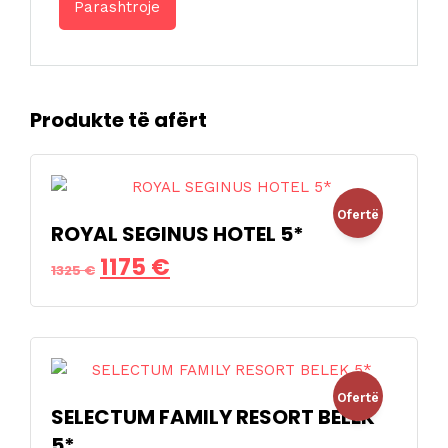
Produkte të afërt
Ofertë
ROYAL SEGINUS HOTEL 5*
Çmimi
Çmimi
1175
€
!
1325
€
origjinal
i
qe:
tanishëm
1325 €.
është:
Ofertë
1175 €.
SELECTUM FAMILY RESORT BELEK
5*
!