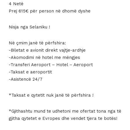
4 Netë
Prej 615€ për person në dhomë dyshe
Nisja nga Selaniku !
Në çmim janë të përfshira:
-Biletat e avionit direkt vajtje-ardhje
-Akomodimi në hotel me mëngjes
-Transferi Aeroport – Hotel – Aeroport
-Taksat e aeroportit
-Asistencë 24/7
*Taksat e qytetit nuk janë të përfshira !
*Gjithashtu mund te udhetoni me ofertat tona nga të
gjitha qytetet e Evropes dhe vendet tjera te botës!