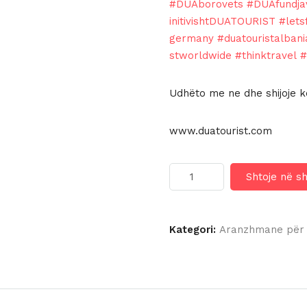
#DUAborovets
#DUAfundja
initivishtDUATOURIST
#lets
germany
#duatouristalbani
stworldwide
#thinktravel
#
Udhëto me ne dhe shijoje kë
www.duatourist.com
Sasi
Shtoje në s
RILA
HOTEL
BOROVETS
4*
Kategori:
Aranzhmane për 