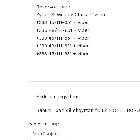
Rezervoni tani:
Zyra : Rr.Wesley Clark,Prizren
+383 45/111-651 + viber
+386 49/111-651 + viber
+383 46/111-651 + viber
+383 49/111-631 + viber
+383 45/111-631 + viber
Ende pa shqyrtime.
Bëhuni i pari që shqyrton “RILA HOTEL BOR
Vlerësimi juaj
*