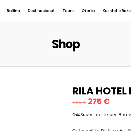
Ballina
Destinacionet
Toure
Oferta
Kushtet e Reze
Shop
RILA HOTEL
275
€
Çmimi
Çmimi
425
€
origjinal
i
⛷🗻Super ofertë për Borov
qe:
tanis
Gjithmonë te DUA tourist! 