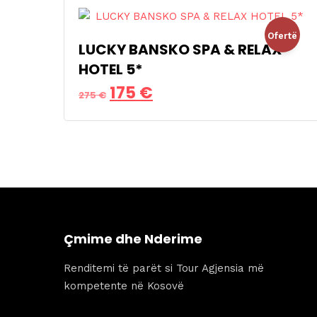
Ofertë
LUCKY BANSKO SPA & RELAX
HOTEL 5*
!
Çmimi
Çmimi
175
€
275
€
origjinal
i
qe:
tanishëm
275 €.
është:
175 €.
Çmime dhe Nderime
Renditemi të parët si Tour Agjensia më
kompetente në Kosovë