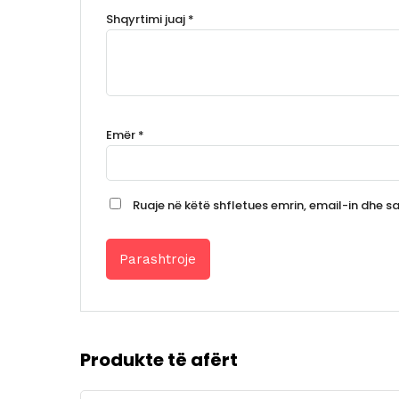
Shqyrtimi juaj
*
Emër
*
Ruaje në këtë shfletues emrin, email-in dhe saj
Produkte të afërt