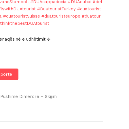
vaneStamboll
#DUAcappadocia
#DUAdubai
#def
flywithDUAtourist
#DuatouristTurkey
#duatourist
a
#duatouristSuisse
#duatouristeurope
#duatouri
thinkthebestDUAtourist
naqësinë e udhëtimit ✈️
hportë
Pushime Dimërore – Skijim