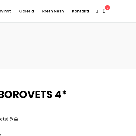
0
rvimit
Galeria
Rreth Nesh
Kontakti
 BOROVETS 4*
ets! ⛷🗻
hëm
