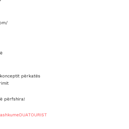
com/
kë
 konceptit përkatës
rimit
të përfshira!
bashkumeDUATOURIST