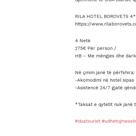
425 €.
është:
275 €.
RILA HOTEL BOROVETS 4*
https://www.rilaborovets.
4 Netë
275€ Për person /
HB – Me mëngjes dhe dar
Në çmim janë të përfshira:
-Akomodimi në hotel sipas
-Asistencë 24/7 gjatë qënd
*Taksat e qytetit nuk janë 
#duatourist
#udhetojmese