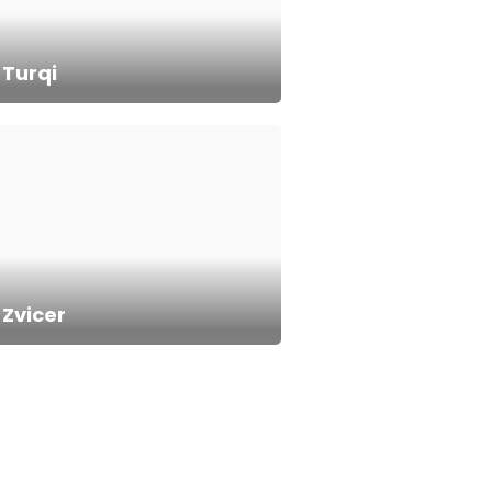
Turqi
Zvicer