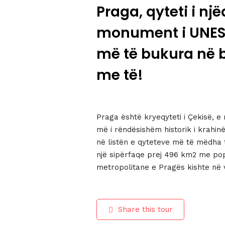
Praga, qyteti i nj
monument i UNESC
më të bukura në b
me të!
Praga është kryeqyteti i Çekisë, e
më i rëndësishëm historik i krahin
në listën e qyteteve më të mëdha t
një sipërfaqe prej 496 km2 me popu
metropolitane e Pragës kishte në v
Share this tour