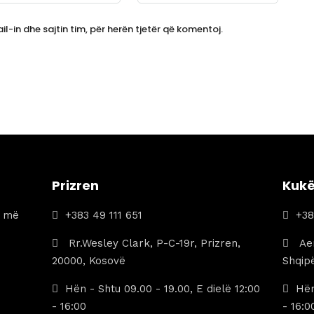
l-in dhe sajtin tim, për herën tjetër që komentoj.
Prizren
Kuk
a më
+383 49 111 651
+38
Rr.Wesley Clark, P-C-19r, Prizren,
Aer
20000, Kosovë
Shqipë
Hën - Shtu 09.00 - 19.00, E dielë 12:00
Hën
- 16:00
- 16:0