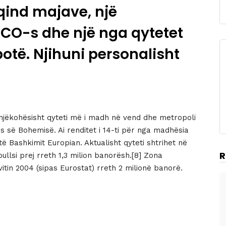
ëqind majave, një
O-s dhe një nga qytetet
otë. Njihuni personalisht
 njëkohësisht qyteti më i madh në vend dhe metropoli
ës së Bohemisë. Ai renditet i 14-ti për nga madhësia
ë Bashkimit Europian. Aktualisht qyteti shtrihet në
R
llsi prej rreth 1,3 milion banorësh.[8] Zona
itin 2004 (sipas Eurostat) rreth 2 milionë banorë.