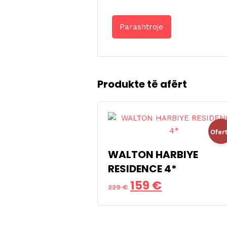
Produkte të afërt
Ofer
WALTON HARBIYE
!
RESIDENCE 4*
Çmimi
Çmimi
159
€
229
€
origjinal
i
qe:
tanishëm