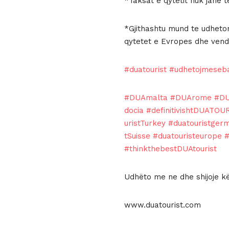
*Taksat e qytetit nuk janë t
*Gjithashtu mund te udheton
qytetet e Evropes dhe vende
#duatourist
#udhetojmese
#DUAmalta
#DUArome
#DU
docia
#definitivishtDUATOU
uristTurkey
#duatouristger
tSuisse
#duatouristeurope
#
#thinkthebestDUAtourist
Udhëto me ne dhe shijoje kë
www.duatourist.com