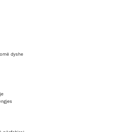

homë dyshe
je
ëngjes