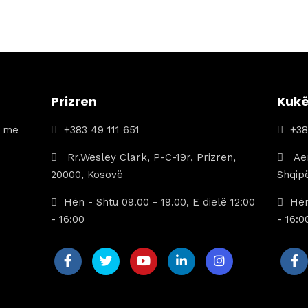
qe:
tanishëm
289 €.
është:
189 €.
Prizren
Kuk
a më
+383 49 111 651
+38
Rr.Wesley Clark, P-C-19r, Prizren,
Aer
20000, Kosovë
Shqipë
Hën - Shtu 09.00 - 19.00, E dielë 12:00
Hën
- 16:00
- 16:0