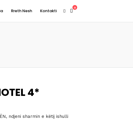
0
ia
Rreth Nesh
Kontakti
OTEL 4*
N, ndjeni sharmin e këtij ishulli
hëm