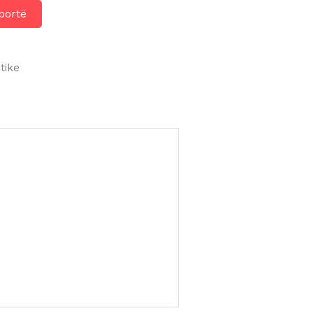
portë
tike