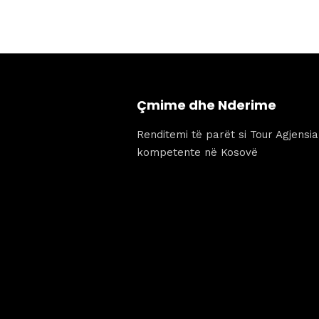
229 €.
është:
159 €.
Çmime dhe Nderime
Renditemi të parët si Tour Agjensi
kompetente në Kosovë