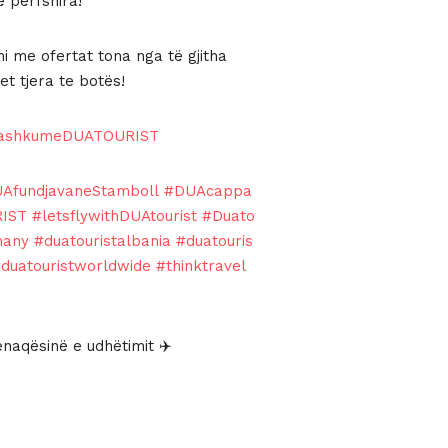
ë përfshira!
i me ofertat tona nga të gjitha
t tjera te botës!
bashkumeDUATOURIST
AfundjavaneStamboll
#DUAcappa
RIST
#letsflywithDUAtourist
#Duato
many
#duatouristalbania
#duatouris
duatouristworldwide
#thinktravel
naqësinë e udhëtimit ✈️