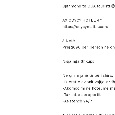
359 €.
është:
Gjithmonë te DUA tourist! 
209 €.
AX ODYCY HOTEL 4*
https://odycymalta.com/
3 Netë
Prej 209€ për person në d
Nisja nga Shkupi!
Në çmim janë të përfshira:
-Biletat e avionit vajtje-ardh
-Akomodimi në hotel me m
-Taksat e aeroportit
-Asistencë 24/7