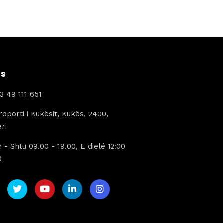
359 €.
është:
289 €.
ës
3 49 111 651
oporti i Kukësit, Kukës, 2400,
ri
 - Shtu 09.00 - 19.00, E dielë 12:00
0