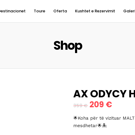
Destinacionet
Toure
Oferta
Kushtet e Rezervimit
Galer
Shop
AX ODYCY H
209
€
Çmimi
Çmimi
359
€
origjinal
i
🌟Koha për të vizituar MALTË
qe:
tanis
mesdhetar🌟🏝