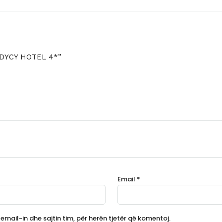
 ODYCY HOTEL 4*”
Email
*
email-in dhe sajtin tim, për herën tjetër që komentoj.