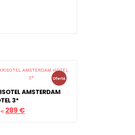
Ofertë
ISOTEL AMSTERDAM
!
TEL 3*
Çmimi
Çmimi
289
€
9
€
origjinal
i
qe:
tanishëm