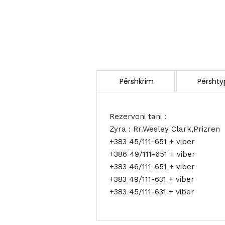
Rezervoni tani :
Zyra : Rr.Wesley Clark,Prizren
+383 45/111-651 + viber
+386 49/111-651 + viber
+383 46/111-651 + viber
+383 49/111-631 + viber
+383 45/111-631 + viber