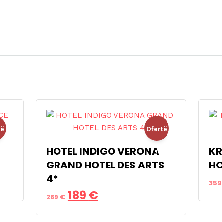
të
Ofertë
HOTEL INDIGO VERONA
KR
!
GRAND HOTEL DES ARTS
HO
4*
35
Çmimi
Çmimi
189
€
289
€
origjinal
i