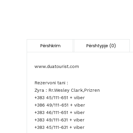
www.duatourist.com
Rezervoni tani :
Zyra : Rr.Wesley Clark,Prizren
+383 45/111-651 + viber
+386 49/111-651 + viber
+383 46/111-651 + viber
+383 49/111-631 + viber
+383 45/111-631 + viber