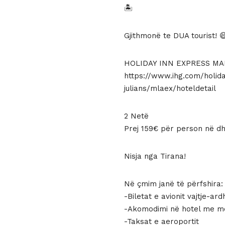
qe:
tanish
🏝
279 €.
është:
Gjithmonë te DUA tourist! 
159 €.
HOLIDAY INN EXPRESS MAL
https://www.ihg.com/holid
julians/mlaex/hoteldetail
2 Netë
Prej 159€ për person në 
Nisja nga Tirana!
Në çmim janë të përfshira:
-Biletat e avionit vajtje-ard
-Akomodimi në hotel me m
-Taksat e aeroportit