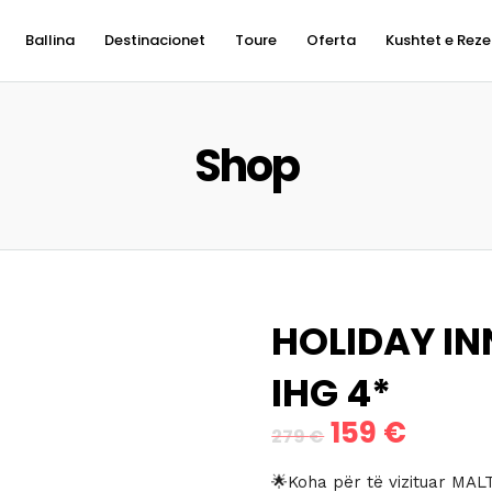
Ballina
Destinacionet
Toure
Oferta
Kushtet e Reze
Shop
HOLIDAY IN
IHG 4*
159
€
Çmimi
Çmimi
279
€
origjinal
i
🌟Koha për të vizituar MALT