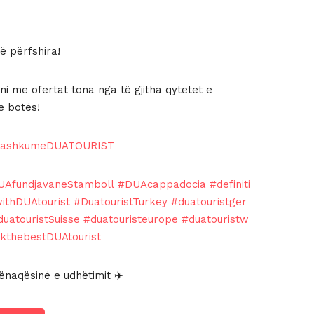
të përfshira!
i me ofertat tona nga të gjitha qytetet e
e botës!
bashkumeDUATOURIST
UAfundjavaneStamboll
#DUAcappadocia
#definiti
withDUAtourist
#DuatouristTurkey
#duatouristger
duatouristSuisse
#duatouristeurope
#duatouristw
nkthebestDUAtourist
naqësinë e udhëtimit ✈️