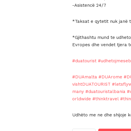
-Asistencë 24/7
*Taksat e qytetit nuk janë 
*Gjithashtu mund te udheton
Evropes dhe vendet tjera t
#duatourist
#udhetojmese
#DUAmalta
#DUArome
#D
vishtDUATOURIST
#letsfly
many
#duatouristalbania
#
orldwide
#thinktravel
#thi
Udhëto me ne dhe shijoje kë