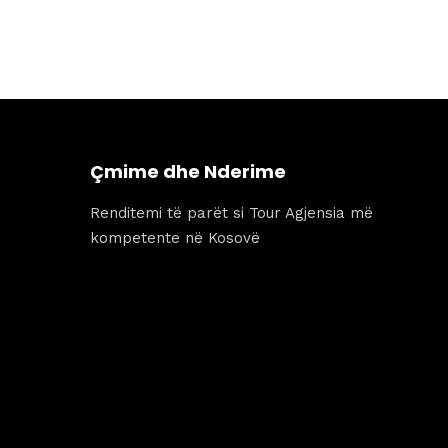
qe:
tanishëm
379 €.
është:
279 €.
Çmime dhe Nderime
Renditemi të parët si Tour Agjensia më
kompetente në Kosovë