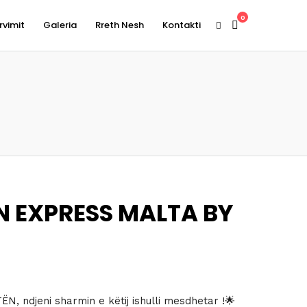
0
rvimit
Galeria
Rreth Nesh
Kontakti
N EXPRESS MALTA BY
ËN, ndjeni sharmin e këtij ishulli mesdhetar !🌟