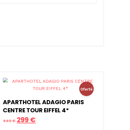
Ofertë
APARTHOTEL ADAGIO PARIS
!
CENTRE TOUR EIFFEL 4*
Çmimi
Çmimi
299
€
449
€