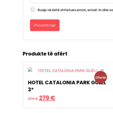
Ruaje në këtë shfletues emrin, email-in dhe saj
Produkte të afërt
Ofertë
HOTEL CATALONIA PARK GUELL
3*
!
Çmimi
Çmimi
279
€
379
€
origjinal
i