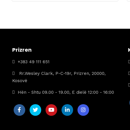
origjinal
i
qe:
tanishëm
265 €.
është:
195 €.
Prizren
+383 49 111 651
Rr.Wesley Clark, P-C-19r, Prizren, 20000,
Kosovë
Hën - Shtu 09.00 - 19.00, E dielë 12:00 - 16:00