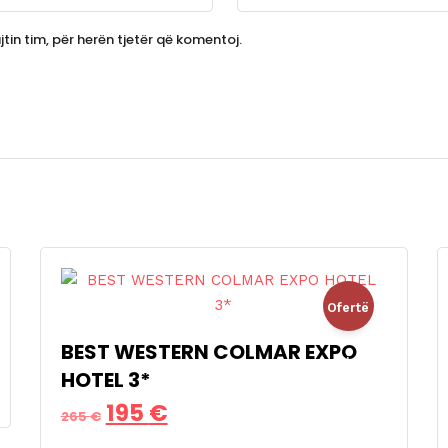
tin tim, për herën tjetër që komentoj.
Ofertë
BEST WESTERN COLMAR EXPO
!
HOTEL 3*
Çmimi
Çmimi
195
€
265
€