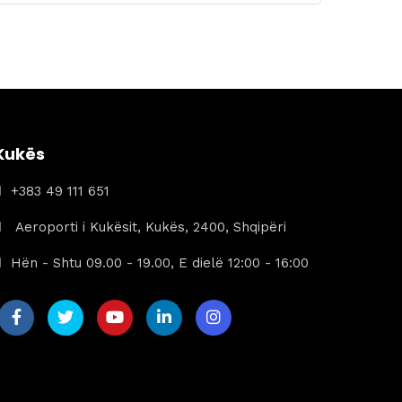
origjinal
i
qe:
tanishëm
449 €.
është:
299 €.
Kukës
+383 49 111 651
Aeroporti i Kukësit, Kukës, 2400, Shqipëri
Hën - Shtu 09.00 - 19.00, E dielë 12:00 - 16:00