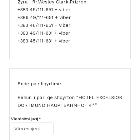
Zyra : Rr.Wesley Clark,Prizren
+383 45/111-651 + viber
+386 49/111-651 + viber
+383 46/111-651 + viber
+383 49/111-631 + viber
+383 45/111-631 + viber
Ende pa shqyrtime.
Bëhuni i pari që shqyrton “HOTEL EXCELSIOR
DORTMUND HAUPTBAHNHOF 4*”
Vlerësimi juaj
*