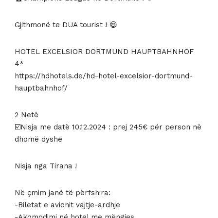
qe:
tanishëm
Gjithmonë te DUA tourist ! 😄
345 €.
është:
245 €.
HOTEL EXCELSIOR DORTMUND HAUPTBAHNHOF
4*
https://hdhotels.de/hd-hotel-excelsior-dortmund-
hauptbahnhof/
2 Netë
☑️Nisja me datë 10.12.2024 : prej 245€ për person në
dhomë dyshe
Nisja nga Tirana !
Në çmim janë të përfshira:
-Biletat e avionit vajtje-ardhje
-Akomodimi në hotel me mëngjes