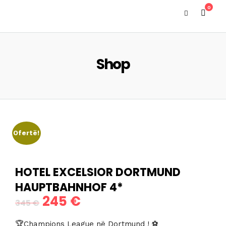
0
Shop
Ofertë!
HOTEL EXCELSIOR DORTMUND
HAUPTBAHNHOF 4*
245
€
Çmimi
Çmimi
345
€
origjinal
i
🏆Champions League në Dortmund ! ⚽️