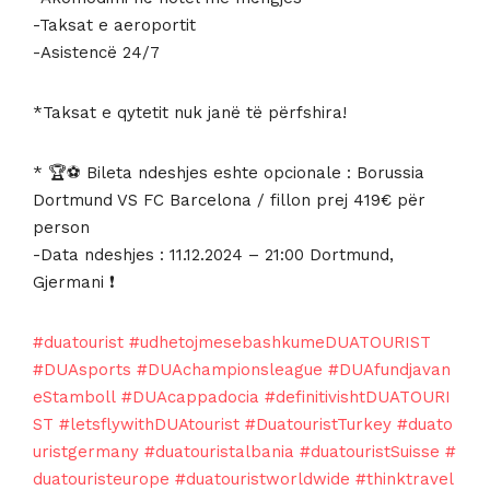
-Taksat e aeroportit
-Asistencë 24/7
*Taksat e qytetit nuk janë të përfshira!
* 🏆⚽️ Bileta ndeshjes eshte opcionale : Borussia
Dortmund VS FC Barcelona / fillon prej 419€ për
person
-Data ndeshjes : 11.12.2024 – 21:00 Dortmund,
Gjermani ❗
#duatourist
#udhetojmesebashkumeDUATOURIST
#DUAsports
#DUAchampionsleague
#DUAfundjavan
eStamboll
#DUAcappadocia
#definitivishtDUATOURI
ST
#letsflywithDUAtourist
#DuatouristTurkey
#duato
uristgermany
#duatouristalbania
#duatouristSuisse
#
duatouristeurope
#duatouristworldwide
#thinktravel