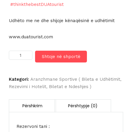
#thinkthebestDUAtourist
Udhëto me ne dhe shijoje kënaqësinë e udhëtimit
www.duatourist.com
Sasi
Shtoje në shportë
HOTEL
EXCELSIOR
DORTMUND
HAUPTBAHNHOF
Kategori:
Aranzhmane Sportive ( Bileta e Udhëtimit,
4*
Rezevimi i Hotelit, Biletat e Ndeshjes )
Rezervoni tani :