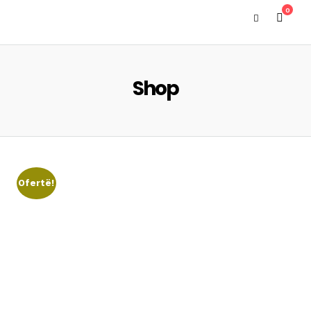
0
Shop
Ofertë!