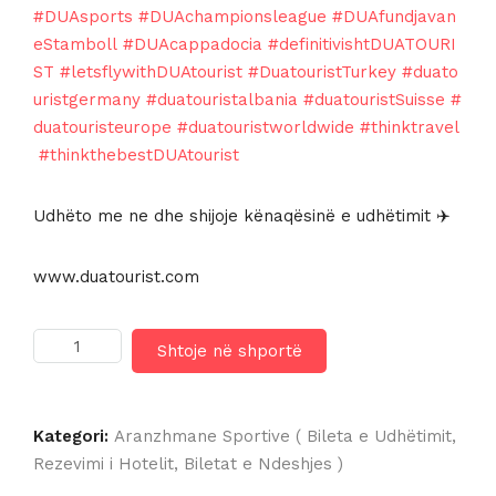
#DUAsports
#DUAchampionsleague
#DUAfundjavan
eStamboll
#DUAcappadocia
#definitivishtDUATOURI
ST
#letsflywithDUAtourist
#DuatouristTurkey
#duato
uristgermany
#duatouristalbania
#duatouristSuisse
#
duatouristeurope
#duatouristworldwide
#thinktravel
#thinkthebestDUAtourist
Udhëto me ne dhe shijoje kënaqësinë e udhëtimit ✈️
www.duatourist.com
Sasi
Shtoje në shportë
IDEA
HOTEL
MILAN
SAN
Kategori:
Aranzhmane Sportive ( Bileta e Udhëtimit,
SIRO
Rezevimi i Hotelit, Biletat e Ndeshjes )
4*