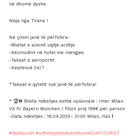
në dhomë dyshe
Nisja nga Tirana !
Në çmim janë të përfshira:
-Biletat e avionit vajtje-ardhje
-Akomodimi në hotel me mëngjes
-Taksat e aeroportit
-Asistencë 24/7
*Taksat e qytetit nuk janë të përfshira!
* 🏆⚽️ Bileta ndeshjes eshte opsionale : Inter Milan
VS Fc Bayern Munchen / fillon prej 199€ për person
-Data ndeshjes : 16.04.2025– 21:00 Milan, Itali ❗
#duatourist
#udhetojmesebashkumeDUATOURIST