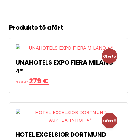
Produkte të afërt
Ofertë
UNAHOTELS EXPO FIERA MILANO
4*
!
Çmimi
Çmimi
279
€
379
€
origjinal
i
qe:
tanishëm
379 €.
është:
Ofertë
279 €.
HOTEL EXCELSIOR DORTMUND
!