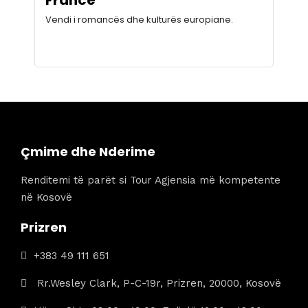
Vendi i romancës dhe kulturës europiane.
Çmime dhe Nderime
Renditemi të parët si Tour Agjensia më kompetente
në Kosovë
Prizren
+383 49 111 651
Rr.Wesley Clark, P-C-19r, Prizren, 20000, Kosovë