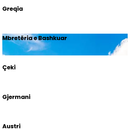
Greqia
Mbretëria e Bashkuar
Çeki
Gjermani
Austri