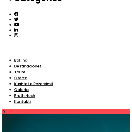
Ballina
Destinacionet
Toure
Oferta
Kushtet e Rezervimit
Galeria
Rreth Nesh
Kontakti
0