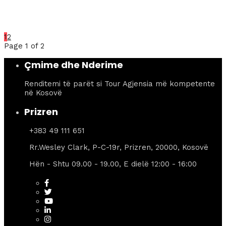
1
2
Page 1 of 2
Çmime dhe Nderime
Renditemi të parët si Tour Agjensia më kompetente
në Kosovë
Prizren
+383 49 111 651
Rr.Wesley Clark, P-C-19r, Prizren, 20000, Kosovë
Hën - Shtu 09.00 - 19.00, E dielë 12:00 - 16:00